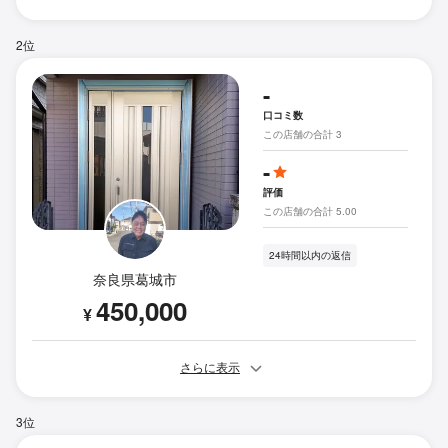
2位
-
口コミ数
この店舗の合計 3
-
評価
この店舗の合計 5.00
24時間以内の返信
奈良県葛城市
450,000
¥
さらに表示
3位