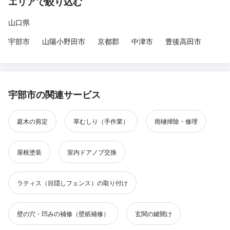
エリアで絞り込む
山口県
宇部市
山陽小野田市
京都郡
中津市
豊後高田市
宇部市の関連サービス
庭木の剪定
草むしり（手作業）
雨樋掃除・修理
屋根塗装
室内ドアノブ交換
ラティス（目隠しフェンス）の取り付け
壁の穴・凹みの補修（壁紙補修）
玄関の鍵開け