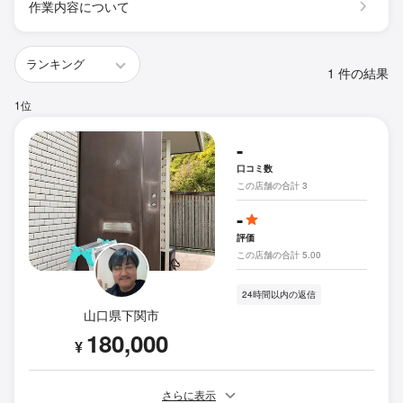
作業内容について
1 件の結果
1位
-
口コミ数
この店舗の合計 3
-
評価
この店舗の合計 5.00
24時間以内の返信
山口県下関市
180,000
¥
さらに表示