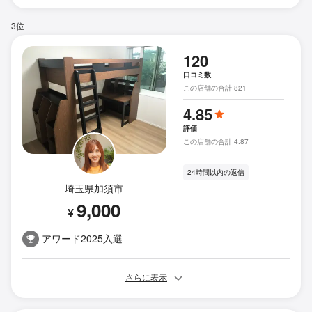
3位
120
口コミ数
この店舗の合計 821
4.85
評価
この店舗の合計 4.87
24時間以内の返信
埼玉県加須市
9,000
¥
アワード2025入選
さらに表示