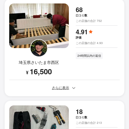
68
口コミ数
この店舗の合計 752
4.91
評価
この店舗の合計 4.93
24時間以内の返信
埼玉県さいたま市西区
16,500
¥
さらに表示
18
口コミ数
この店舗の合計 213