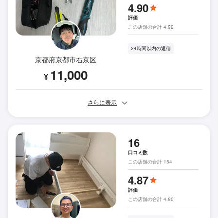
4.90
評価
この店舗の合計 4.92
24時間以内の返信
京都府京都市右京区
11,000
¥
さらに表示
16
口コミ数
この店舗の合計 154
4.87
評価
この店舗の合計 4.80