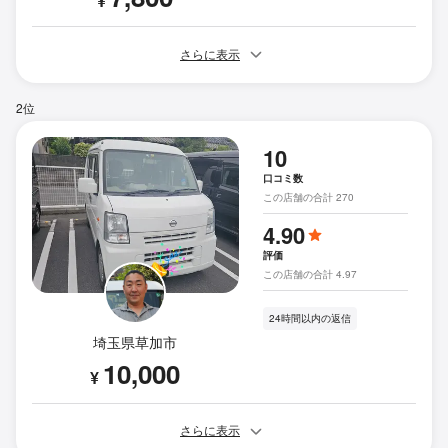
¥
さらに表示
2位
10
口コミ数
この店舗の合計 270
4.90
評価
この店舗の合計 4.97
24時間以内の返信
埼玉県草加市
10,000
¥
さらに表示