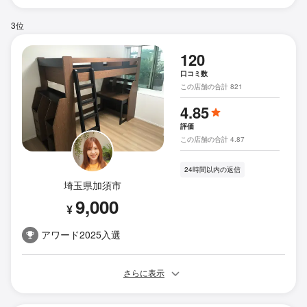
3位
120
口コミ数
この店舗の合計 821
4.85
評価
この店舗の合計 4.87
24時間以内の返信
埼玉県加須市
9,000
¥
アワード2025入選
さらに表示