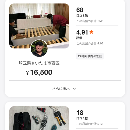
68
口コミ数
この店舗の合計 752
4.91
評価
この店舗の合計 4.93
24時間以内の返信
埼玉県さいたま市西区
16,500
¥
さらに表示
18
口コミ数
この店舗の合計 213