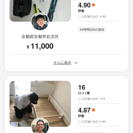
4.90
評価
この店舗の合計 4.92
24時間以内の返信
京都府京都市右京区
11,000
¥
さらに表示
16
口コミ数
この店舗の合計 154
4.87
評価
この店舗の合計 4.80