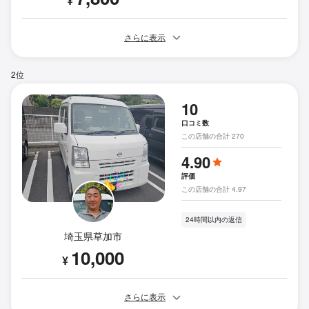
¥
さらに表示
2位
10
口コミ数
この店舗の合計 270
4.90
評価
この店舗の合計 4.97
24時間以内の返信
埼玉県草加市
10,000
¥
さらに表示