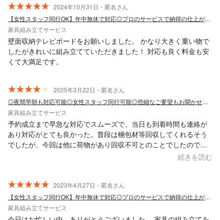
2024年10月31日・匿名さん
【女性スタッフ同行OK】年中無休で対応◎プロのサービスで納得の仕上がりに◎
家具組み立てサービス
壁面収納テレビボードをお願いしました。 かなり大きく重い物で
したがきれいに組み立てていただきました！ 対応も良く料金も安
くて大満足です。
2025年3月22日・匿名さん
◎夜間早朝も対応可能◎女性スタッフ同行可能◎些細なご要望もお聞かせください
家具組み立てサービス
予約成立まで早急な対応でスムーズで、当日も到着時間も連絡が
あり対応がとても良かった。普段は梱包材等回収してくれるそう
でしたが、今回は他に荷物があり回収不可とのことでしたので評
価4とさせて頂きます。また利用したいと思います。
続きを読む
2023年4月27日・匿名さん
【女性スタッフ同行OK】年中無休で対応◎プロのサービスで納得の仕上がりに◎
家具組み立てサービス
今日はお忙しい中、ありがとうございました。 家具の組み立てを