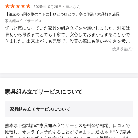
2025年10月29日・匿名さん
【組立の時間を別のコトに】ひとつひとつ丁寧に作業！家具好き店長
家具組み立てサービス
ずっと気になっていた家具の組み立てをお願いしました。対応は
最初から最後までとても丁寧で、安心しておまかせすることがで
きました。出来上がりも完璧で、設置の際にも使いやすさを考え
た工夫までしてくださり感動しました。何より気さくで話しやす
続きを読む
いお人柄が印象的で、作業中も終始和やかな雰囲気でした。誠実
さが伝わってくる方で、「また困ったことがあったらお願いした
い」と自然に思えるような方です。本当にありがとうございまし
た！
家具組み立てサービスについて
家具組み立てサービスについて
熊本県下益城郡の家具組み立てサービスを料金や相場、口コミで
比較し、オンライン予約することができます。通販やIKEAで家具