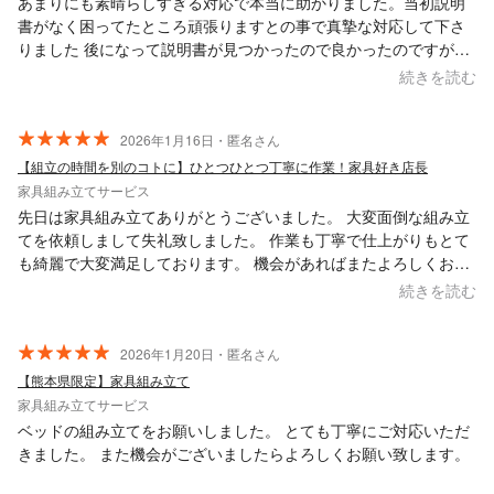
あまりにも素晴らしすぎる対応で本当に助かりました。当初説明
書がなく困ってたところ頑張りますとの事で真摯な対応して下さ
りました 後になって説明書が見つかったので良かったのですがな
い場合でも確実に力になってくれる方です またお願いしようと思
続きを読む
える方でした！
2026年1月16日・匿名さん
【組立の時間を別のコトに】ひとつひとつ丁寧に作業！家具好き店長
家具組み立てサービス
先日は家具組み立てありがとうございました。 大変面倒な組み立
てを依頼しまして失礼致しました。 作業も丁寧で仕上がりもとて
も綺麗で大変満足しております。 機会があればまたよろしくお願
いします。
続きを読む
2026年1月20日・匿名さん
【熊本県限定】家具組み立て
家具組み立てサービス
ベッドの組み立てをお願いしました。 とても丁寧にご対応いただ
きました。 また機会がございましたらよろしくお願い致します。