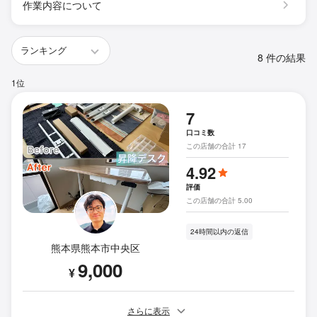
作業内容について
8 件の結果
1位
7
口コミ数
この店舗の合計 17
4.92
評価
この店舗の合計 5.00
24時間以内の返信
熊本県熊本市中央区
9,000
¥
さらに表示