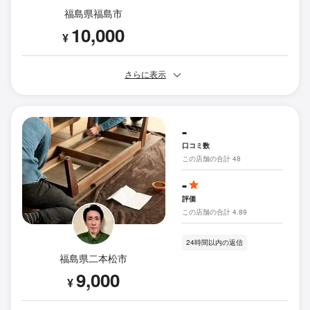
福島県福島市
10,000
¥
さらに表示
-
口コミ数
この店舗の合計 48
-
評価
この店舗の合計 4.89
24時間以内の返信
福島県二本松市
9,000
¥