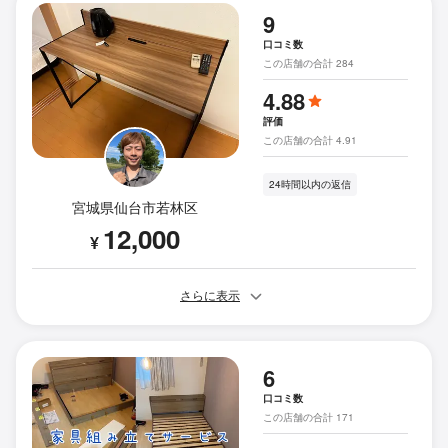
9
口コミ数
この店舗の合計 284
4.88
評価
この店舗の合計 4.91
24時間以内の返信
宮城県仙台市若林区
12,000
¥
さらに表示
6
口コミ数
この店舗の合計 171