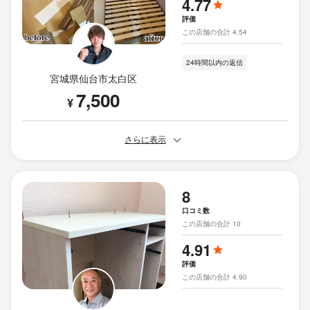
4.77
評価
この店舗の合計 4.54
24時間以内の返信
宮城県仙台市太白区
7,500
¥
さらに表示
8
口コミ数
この店舗の合計 10
4.91
評価
この店舗の合計 4.90