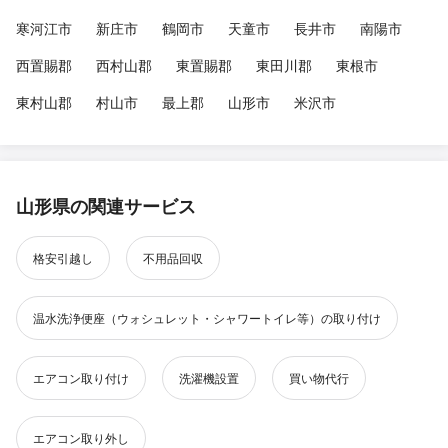
寒河江市
新庄市
鶴岡市
天童市
長井市
南陽市
西置賜郡
西村山郡
東置賜郡
東田川郡
東根市
東村山郡
村山市
最上郡
山形市
米沢市
山形県の関連サービス
格安引越し
不用品回収
温水洗浄便座（ウォシュレット・シャワートイレ等）の取り付け
エアコン取り付け
洗濯機設置
買い物代行
エアコン取り外し