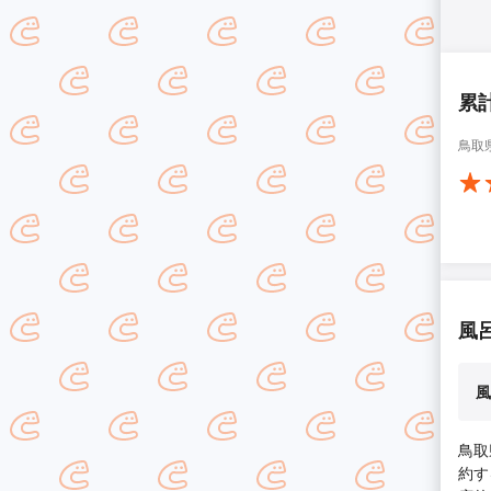
累
鳥取
風
風
鳥取
約す