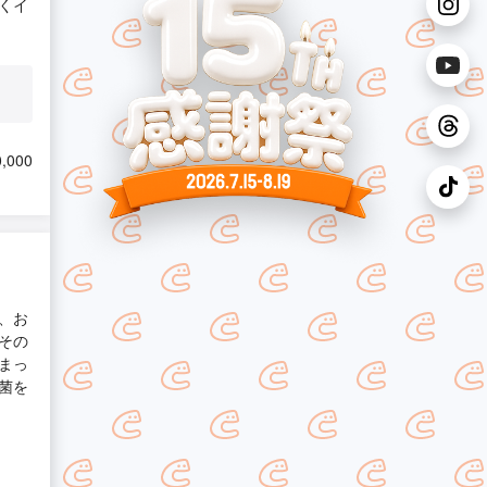
くイ
,000
、お
その
まっ
菌を