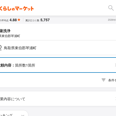
4.88
5,757
2026
の平均点
累計口コミ数
釜洗浄
県東伯郡琴浦町
鳥取県東伯郡琴浦町
依頼内容：
箇所数1箇所
条件
業内容について