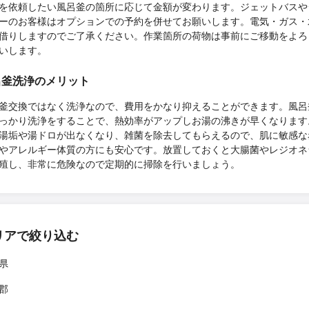
を依頼したい風呂釜の箇所に応じて金額が変わります。ジェットバスや
ーのお客様はオプションでの予約を併せてお願いします。電気・ガス・
借りしますのでご了承ください。作業箇所の荷物は事前にご移動をよろ
いします。
呂釜洗浄のメリット
釜交換ではなく洗浄なので、費用をかなり抑えることができます。風呂
っかり洗浄をすることで、熱効率がアップしお湯の沸きが早くなります
湯垢や湯ドロが出なくなり、雑菌を除去してもらえるので、肌に敏感な
やアレルギー体質の方にも安心です。放置しておくと大腸菌やレジオネ
殖し、非常に危険なので定期的に掃除を行いましょう。
リアで絞り込む
県
郡