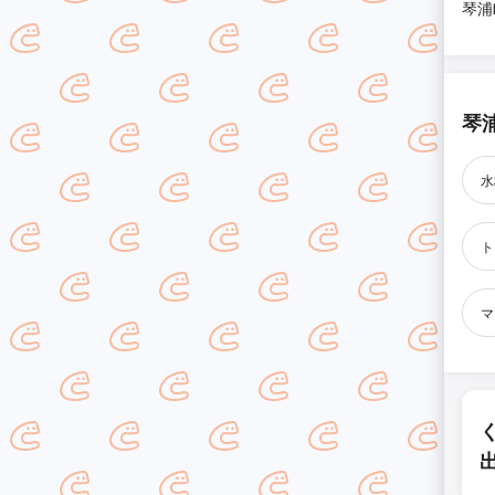
琴浦
琴
水
ト
マ