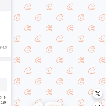
8月時点
ン予
に徹