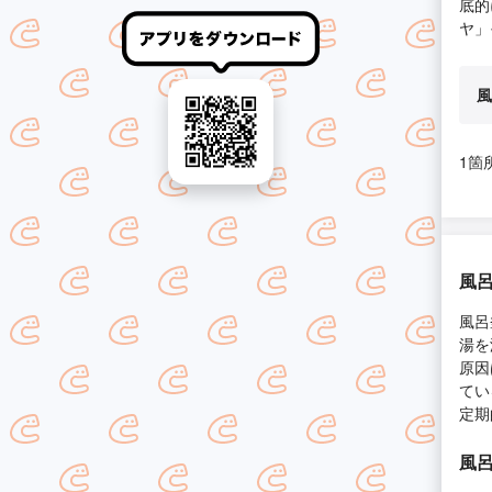
底的
ヤ」
風
1箇
風
風呂
湯を
原因
てい
定期
風