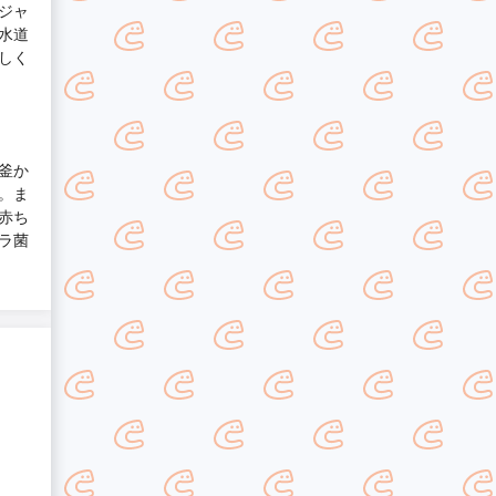
ジャ
水道
しく
釜か
。ま
赤ち
ラ菌