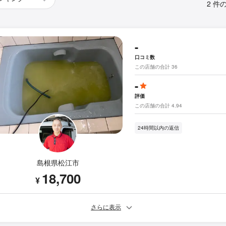
2 件
-
口コミ数
この店舗の合計 36
-
評価
この店舗の合計 4.94
24時間以内の返信
島根県松江市
18,700
¥
さらに表示