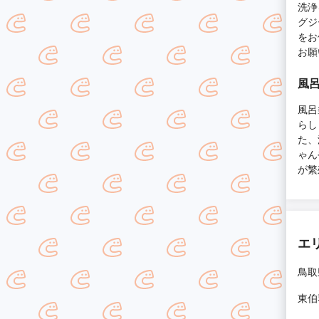
洗浄
グジ
をお
お願
風
風呂
らし
た、
ゃん
が繁
エ
鳥取
東伯