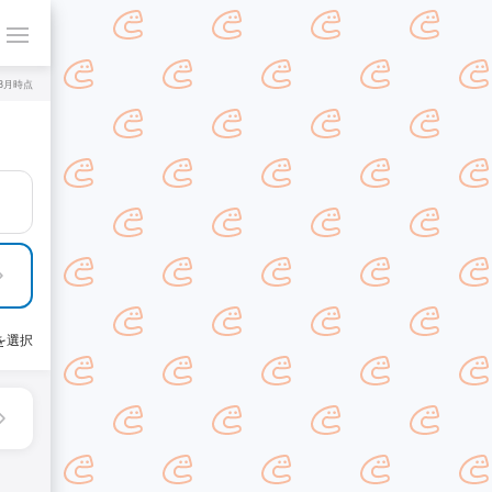
年8月時点
を選択