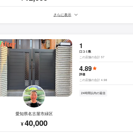
さらに表示
1
口コミ数
この店舗の合計 57
4.89
評価
この店舗の合計 4.98
24時間以内の返信
愛知県名古屋市緑区
40,000
¥