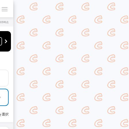
年8月時点
を選択