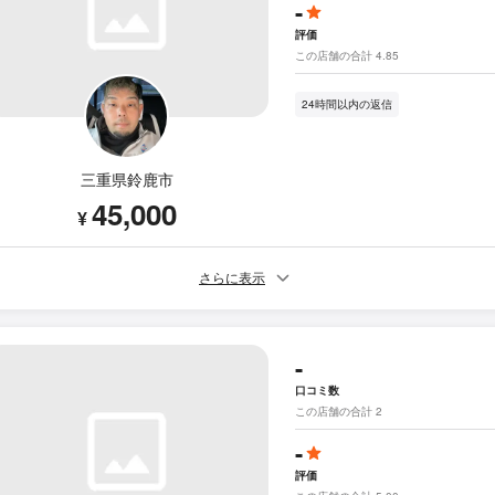
-
評価
この店舗の合計 4.85
24時間以内の返信
三重県鈴鹿市
45,000
¥
さらに表示
-
口コミ数
この店舗の合計 2
-
評価