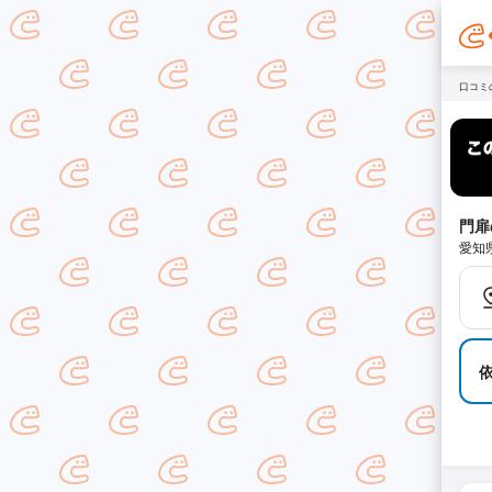
口コミ
門扉
愛知