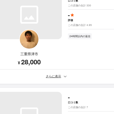
口コミ数
この店舗の合計 330
-
評価
この店舗の合計 4.95
24時間以内の返信
三重県津市
28,000
¥
さらに表示
-
口コミ数
この店舗の合計 7