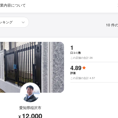
業内容について
10 件
1
口コミ数
この店舗の合計 26
4.89
評価
この店舗の合計 4.57
愛知県稲沢市
12,000
¥