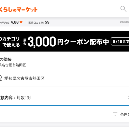
4.88
59
2026
の平均点
累計口コミ数
の塗装
県名古屋市熱田区
愛知県名古屋市熱田区
依頼内容：
対数1対
条件