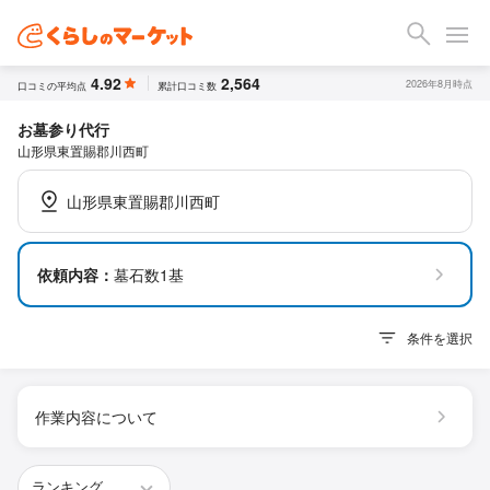
4.92
2,564
2026年8月時点
口コミの平均点
累計口コミ数
お墓参り代行
山形県東置賜郡川西町
山形県東置賜郡川西町
依頼内容：
墓石数1基
条件を選択
作業内容について