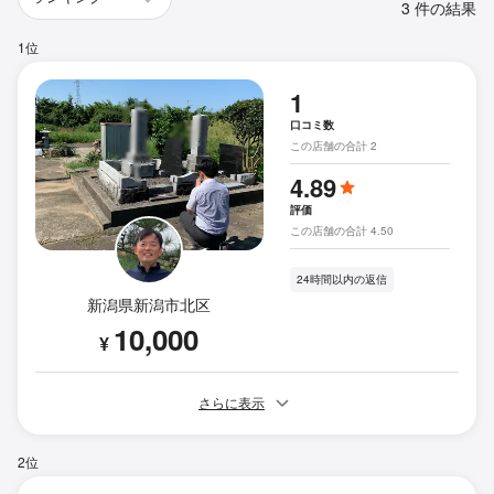
3 件の結果
1位
1
口コミ数
この店舗の合計 2
4.89
評価
この店舗の合計 4.50
24時間以内の返信
新潟県新潟市北区
10,000
¥
さらに表示
2位