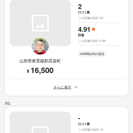
2
口コミ数
この店舗の合計 43
4.91
評価
この店舗の合計 4.95
24時間以内の返信
山形県東置賜郡高畠町
16,500
¥
さらに表示
3位
-
口コミ数
この店舗の合計 15