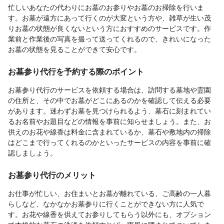
忙しいあなたの代わりにお墓のお参りやお墓のお掃除を行いま
す。お墓が遠方にあって行くのが大変という方や、雑草が生い茂
りお墓の状態が良くないという方におすすめのサービスです。作
業前と作業後の写真を撮って送ってくれるので、きれいになった
お墓の状態を見ることができて安心です。
お墓参り代行を予約する際のポイント
お墓参り代行のサービスを依頼する場合は、訪問する墓地や霊園
の住所と、その中でお墓がどこにあるのかを確認して伝える必要
があります。迷わずお墓を見つけられるよう、墓石に刻まれてい
るお名前やお題目などの情報を事前に知らせましょう。また、お
供えのお花や線香は料金に含まれているか、墓石や敷地内の掃除
はどこまで行ってくれるのかといったサービスの内容を事前に確
認しましょう。
お墓参り代行のメリット
お仕事が忙しい、お住まいとお墓が離れている、ご高齢の一人暮
らしなど、なかなかお墓参りに行くことができない方に人気で
す。お花や線香を供えてお参りしてもらう以外にも、オプション