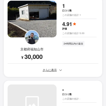
1
口コミ数
この店舗の合計 1
4.91
評価
この店舗の合計 5.00
24時間以内の返信
京都府福知山市
30,000
¥
さらに表示
-
口コミ数
この店舗の合計 -