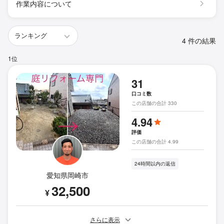
作業内容について
4 件の結果
1位
31
口コミ数
この店舗の合計 330
4.94
評価
この店舗の合計 4.99
24時間以内の返信
愛知県岡崎市
32,500
¥
さらに表示