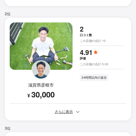
2位
2
口コミ数
この店舗の合計 10
4.91
評価
この店舗の合計 5.00
24時間以内の返信
滋賀県彦根市
30,000
¥
さらに表示
3位