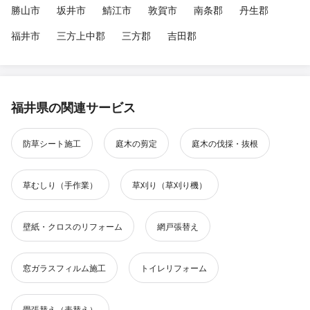
勝山市
坂井市
鯖江市
敦賀市
南条郡
丹生郡
福井市
三方上中郡
三方郡
吉田郡
福井県の関連サービス
防草シート施工
庭木の剪定
庭木の伐採・抜根
草むしり（手作業）
草刈り（草刈り機）
壁紙・クロスのリフォーム
網戸張替え
窓ガラスフィルム施工
トイレリフォーム
畳張替え（表替え）