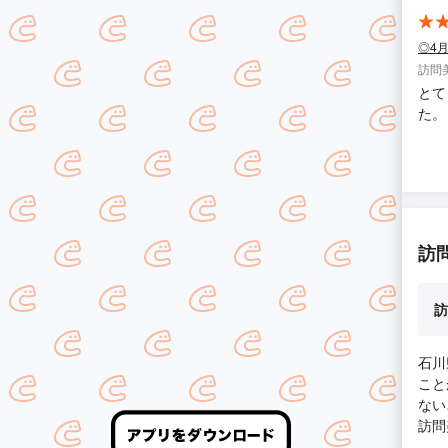
◎4
訪問
とて
た。
訪
訪
石川
こと
ない
訪問