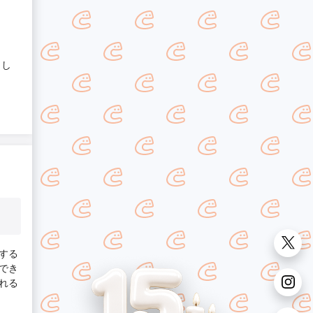
まし
する
でき
れる