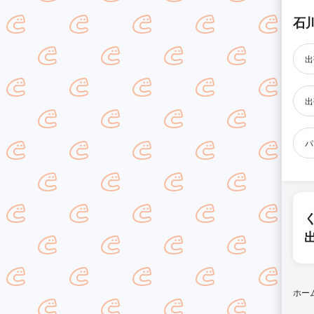
石
出
出
パ
ホー