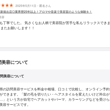
2025年5月11日・匿名さん
月新規出店◎業界歴25年以上！アロマや音楽で美容室のような体験を！
美容
も丁寧でした。 気さくなお人柄で美容院が苦手な私もリラックスでき
 またお願いします！！
問美容について
問美容について
県の訪問美容サービスを料金や相場、口コミで比較し、オンライン予約
ができます。「髪の毛を切りたい・ヘアスタイルを変えたいけど外出が
…」という方が自宅でヘアカットやパーマ、カラーリングなどを受けら
美容サービスです。