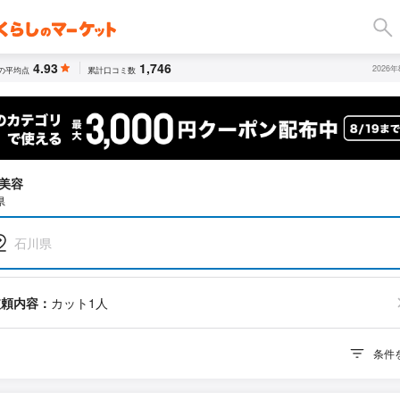
4.93
1,746
2026
の平均点
累計口コミ数
美容
県
石川県
依頼内容：
カット1人
条件