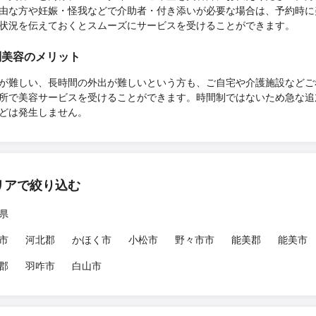
由な方や妊娠・怪我などで介助者・付き添いが必要な場合は、予約時に
状況を伝えておくとスムーズにサービスを受けることができます。
問美容のメリット
が難しい、長時間の外出が難しいという方も、ご自宅や介護施設などご
所で美容サービスを受けることができます。時間制ではないため急な追
どは発生しません。
リアで絞り込む
県
市
河北郡
かほく市
小松市
野々市市
能美郡
能美市
郡
羽咋市
白山市