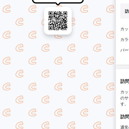
訪
カッ
カラ
パー
訪
カッ
のサ
す。
訪
通常