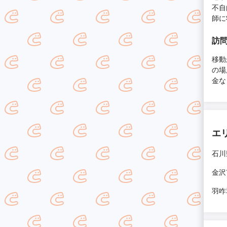
不自
師に
訪
移動
の場
金な
エ
石川
金沢
羽咋