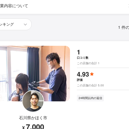
業内容について
1 件
1
口コミ数
この店舗の合計 1
4.93
評価
この店舗の合計 5.00
24時間以内の返信
石川県かほく市
7,000
¥