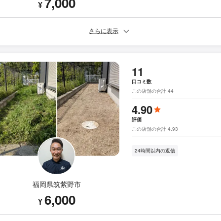
7,000
¥
さらに表示
11
口コミ数
この店舗の合計 44
4.90
評価
この店舗の合計 4.93
24時間以内の返信
福岡県筑紫野市
6,000
¥