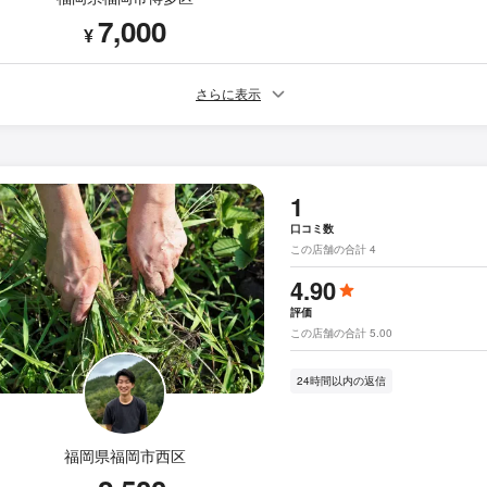
7,000
¥
さらに表示
1
口コミ数
この店舗の合計 4
4.90
評価
この店舗の合計 5.00
24時間以内の返信
福岡県福岡市西区