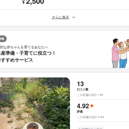
2,500
¥
さらに表示
特集
切な赤ちゃんを育てるあなたへ
出産準備・子育てに役立つ！
おすすめサービス
13
口コミ数
この店舗の合計 148
4.92
評価
この店舗の合計 4.94