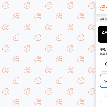
口コミ
草む
福岡