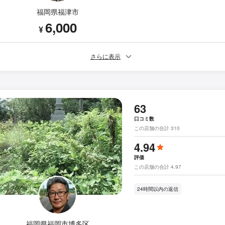
福岡県福津市
6,000
¥
さらに表示
63
口コミ数
この店舗の合計 310
4.94
評価
この店舗の合計 4.97
24時間以内の返信
福岡県福岡市博多区