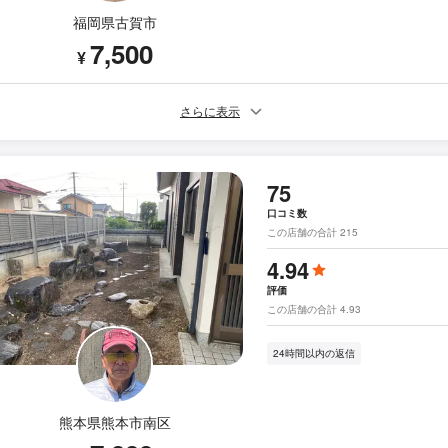
福岡県古賀市
7,500
¥
さらに表示
75
口コミ数
この店舗の合計 215
4.94
評価
この店舗の合計 4.93
24時間以内の返信
熊本県熊本市南区