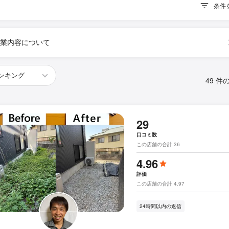
条件
業内容について
49 件
29
口コミ数
この店舗の合計 36
4.96
評価
この店舗の合計 4.97
24時間以内の返信