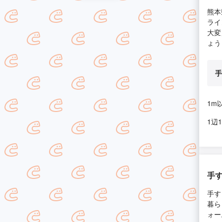
熊本
ライ
大変
ょう
手
1m
1辺
手
手す
暮ら
ォー