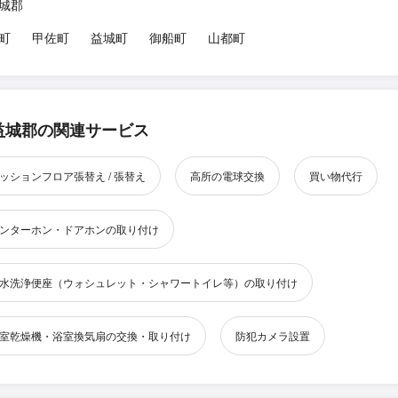
城郡
町
甲佐町
益城町
御船町
山都町
益城郡の関連サービス
ッションフロア張替え / 張替え
高所の電球交換
買い物代行
ンターホン・ドアホンの取り付け
水洗浄便座（ウォシュレット・シャワートイレ等）の取り付け
室乾燥機・浴室換気扇の交換・取り付け
防犯カメラ設置