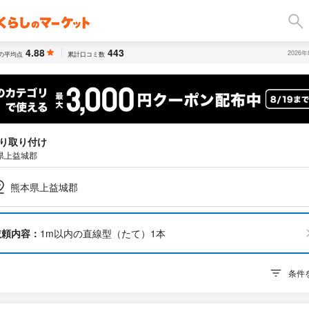
4.88
443
2026
の平均点
累計口コミ数
り取り付け
県上益城郡
熊本県上益城郡
依頼内容：
1m以内の直線型（たて）1本
条件