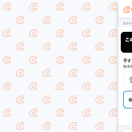
口コミ
手す
熊本