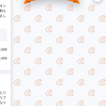
オン
動も
まし
,000
,000
とり
リフ
なり