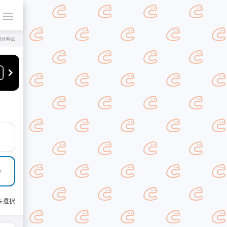
年8月時点
を選択