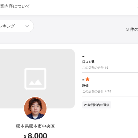
業内容について
3 件
-
口コミ数
この店舗の合計 16
-
評価
この店舗の合計 4.75
24時間以内の返信
熊本県熊本市中央区
8,000
¥