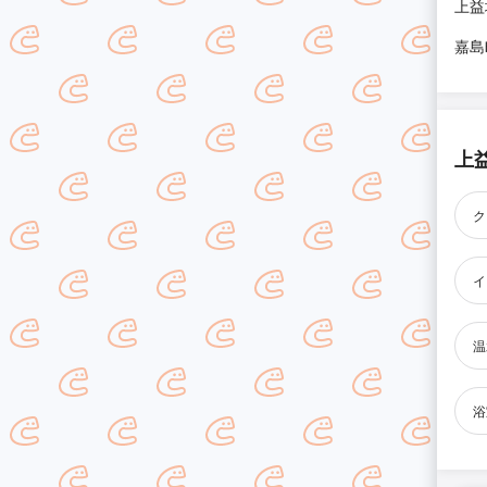
上益
嘉島
上
ク
イ
温
浴