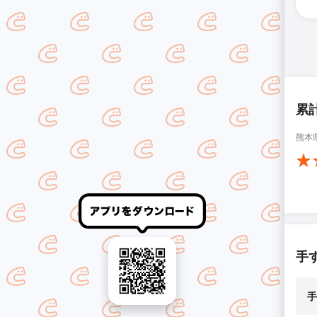
累
熊本
手
手