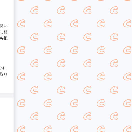
良い
に相
も把
でも
取り