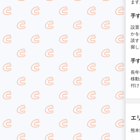
ます
手
設置
かを
談す
握し
手
長年
移動
付け
エ
熊本