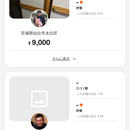
-
評価
この店舗の合計 4.91
宮城県仙台市太白区
9,000
¥
さらに表示
-
口コミ数
この店舗の合計 176
-
評価
この店舗の合計 4.92