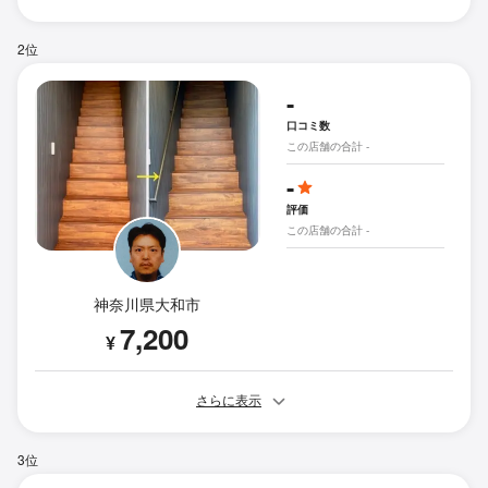
2位
-
口コミ数
この店舗の合計 -
-
評価
この店舗の合計 -
神奈川県大和市
7,200
¥
さらに表示
3位