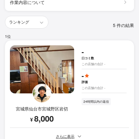
作業内容について
5 件の結果
1位
-
口コミ数
この店舗の合計 -
-
評価
この店舗の合計 -
24時間以内の返信
宮城県仙台市宮城野区岩切
8,000
¥
さらに表示