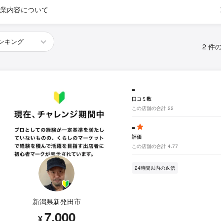
業内容について
2 件
-
口コミ数
この店舗の合計 22
-
評価
この店舗の合計 4.77
24時間以内の返信
新潟県新発田市
7,000
¥