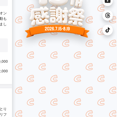
オン
動も
まし
,000
,000
とり
リフ