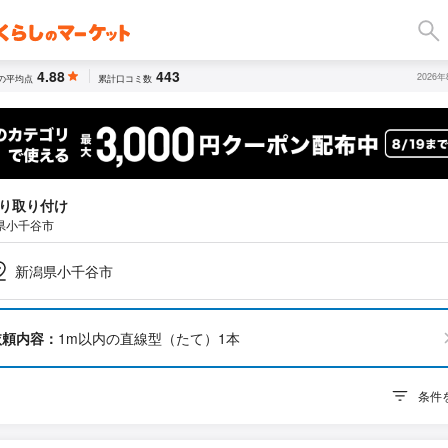
4.88
443
2026
の平均点
累計口コミ数
り取り付け
県小千谷市
新潟県小千谷市
依頼内容：
1m以内の直線型（たて）1本
条件