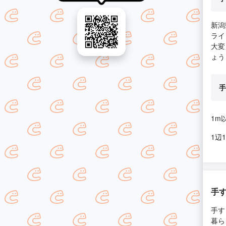
新潟
ライ
大変
ょう
手
1m
1辺
手
手す
暮ら