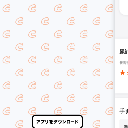
累
新潟
手
手