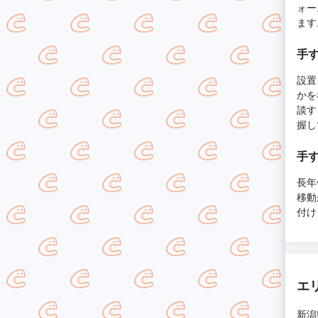
ォー
ます
手
設置
かを
談す
握し
手
長年
移動
付け
エ
新潟