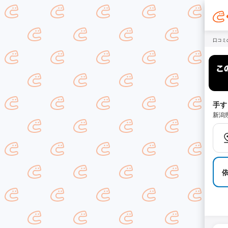
口コミ
手す
新潟