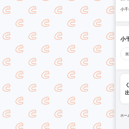
小千
小
買
ホー