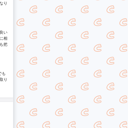
なり
良い
に相
も把
でも
取り