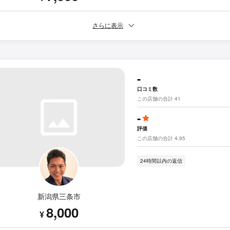
さらに表示
-
口コミ数
この店舗の合計 41
-
評価
この店舗の合計 4.95
24時間以内の返信
新潟県三条市
8,000
¥