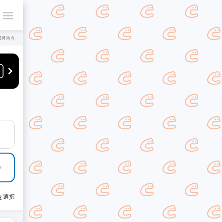
年8月時点
を選択