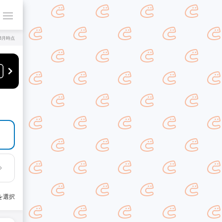
年8月時点
を選択