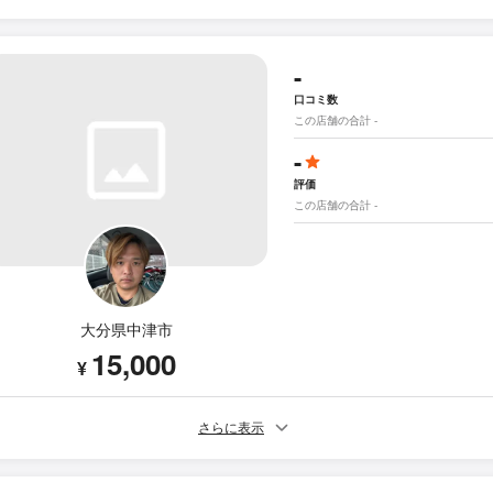
-
口コミ数
この店舗の合計 -
-
評価
この店舗の合計 -
大分県中津市
15,000
¥
さらに表示