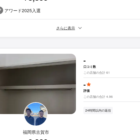
アワード2025入選
さらに表示
-
口コミ数
この店舗の合計 61
-
評価
この店舗の合計 4.96
24時間以内の返信
福岡県古賀市