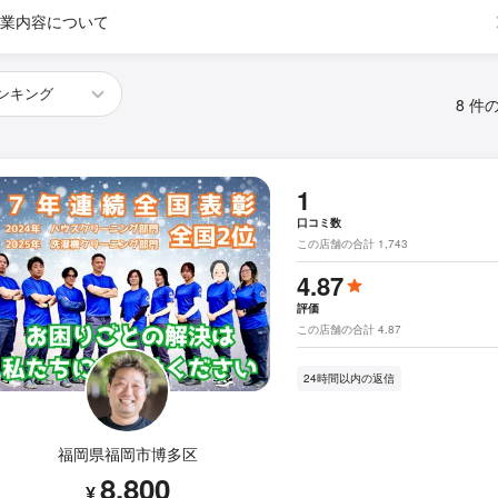
業内容について
8 件
1
口コミ数
この店舗の合計 1,743
4.87
評価
この店舗の合計 4.87
24時間以内の返信
福岡県福岡市博多区
8,800
¥