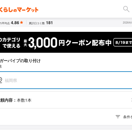
4.86
181
2026
の平均点
累計口コミ数
ガーパイプの取り付け
県
福岡県
依頼内容：
本数1本
条件