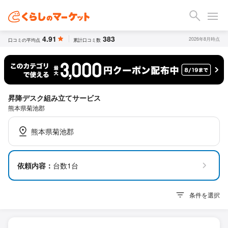
4.91
383
2026年8月時点
口コミの平均点
累計口コミ数
昇降デスク組み立てサービス
熊本県菊池郡
熊本県菊池郡
依頼内容：
台数1台
条件を選択