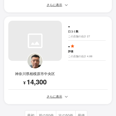
さらに表示
-
口コミ数
この店舗の合計 27
-
評価
この店舗の合計 4.88
神奈川県相模原市中央区
14,300
¥
さらに表示
最初
前の50件
次の50件
最後