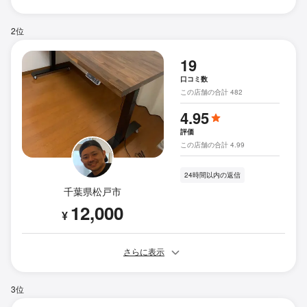
2位
19
口コミ数
この店舗の合計 482
4.95
評価
この店舗の合計 4.99
24時間以内の返信
千葉県松戸市
12,000
¥
さらに表示
3位