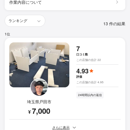
作業内容について
13 件の結果
1位
7
口コミ数
この店舗の合計 22
4.93
評価
この店舗の合計 4.95
24時間以内の返信
埼玉県戸田市
7,000
¥
さらに表示