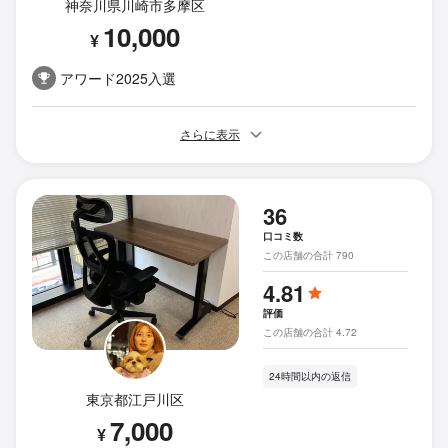
神奈川県川崎市多摩区
10,000
¥
アワード2025入選
さらに表示
36
口コミ数
この店舗の合計 790
4.81
評価
この店舗の合計 4.72
24時間以内の返信
東京都江戸川区
7,000
¥