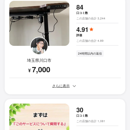
84
口コミ数
この店舗の合計 3,244
4.91
評価
この店舗の合計 4.89
24時間以内の返信
埼玉県川口市
7,000
¥
さらに表示
30
口コミ数
この店舗の合計 1,081