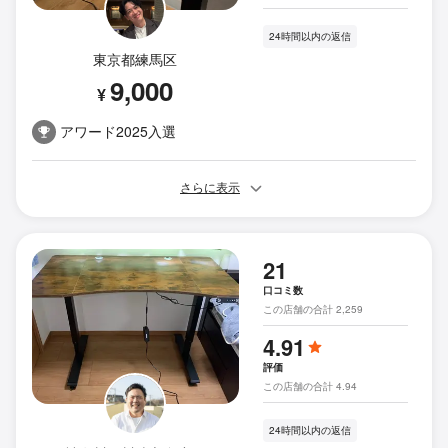
24時間以内の返信
東京都練馬区
9,000
¥
アワード2025入選
さらに表示
21
口コミ数
この店舗の合計 2,259
4.91
評価
この店舗の合計 4.94
24時間以内の返信