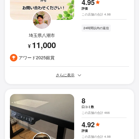
4.95
評価
この店舗の合計 4.98
24時間以内の返信
埼玉県八潮市
11,000
¥
アワード2025銀賞
さらに表示
8
口コミ数
この店舗の合計 466
4.92
評価
この店舗の合計 4.98