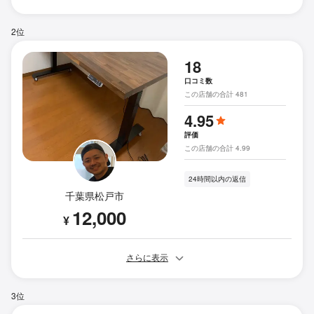
2位
18
口コミ数
この店舗の合計 481
4.95
評価
この店舗の合計 4.99
24時間以内の返信
千葉県松戸市
12,000
¥
さらに表示
3位