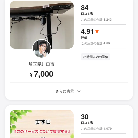
84
口コミ数
この店舗の合計 3,243
4.91
評価
この店舗の合計 4.89
24時間以内の返信
埼玉県川口市
7,000
¥
さらに表示
30
口コミ数
この店舗の合計 1,079