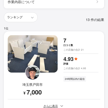
作業内容について
13 件の結果
1位
7
口コミ数
この店舗の合計 21
4.93
評価
この店舗の合計 4.95
24時間以内の返信
埼玉県戸田市
7,000
¥
さらに表示