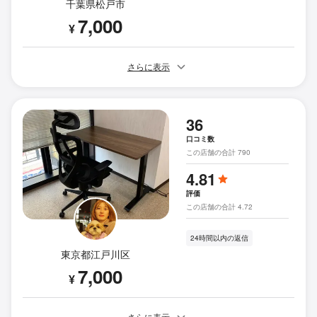
千葉県松戸市
7,000
¥
さらに表示
36
口コミ数
この店舗の合計 790
4.81
評価
この店舗の合計 4.72
24時間以内の返信
東京都江戸川区
7,000
¥