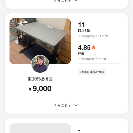
さらに表示
11
口コミ数
この店舗の合計 1,078
4.85
評価
この店舗の合計 4.70
24時間以内の返信
東京都板橋区
9,000
¥
さらに表示
-