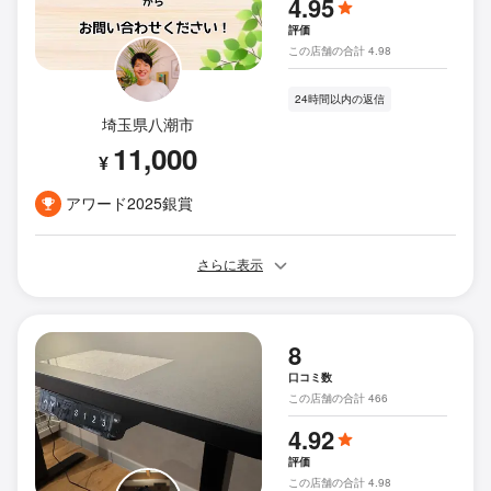
4.95
評価
この店舗の合計 4.98
24時間以内の返信
埼玉県八潮市
11,000
¥
アワード2025銀賞
さらに表示
8
口コミ数
この店舗の合計 466
4.92
評価
この店舗の合計 4.98