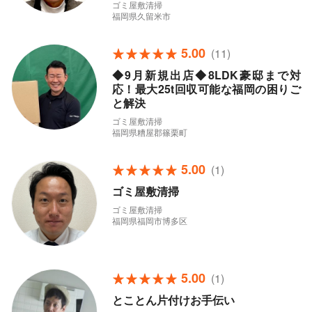
ゴミ屋敷清掃
福岡県久留米市
5.00
(11)
◆9月新規出店◆8LDK豪邸まで対
応！最大25t回収可能な福岡の困りご
と解決
ゴミ屋敷清掃
福岡県糟屋郡篠栗町
5.00
(1)
ゴミ屋敷清掃
ゴミ屋敷清掃
福岡県福岡市博多区
5.00
(1)
とことん片付けお手伝い