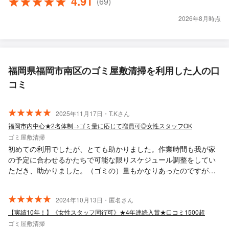
4.91
(69)
2026年8月時点
福岡県福岡市南区のゴミ屋敷清掃を利用した人の口
コミ
2025年11月17日・T.Kさん
福岡市内中心★2名体制→ゴミ量に応じて増員可◎女性スタッフOK
ゴミ屋敷清掃
初めての利用でしたが、とても助かりました。作業時間も我が家
の予定に合わせるかたちで可能な限りスケジュール調整をしてい
ただき、助かりました。（ゴミの）量もかなりあったのですが、
計画通り搬出していただき、ありがたかったです。 説明や確認、
そして作業自体も笑顔で丁寧にしていただき、安心してお願いで
2024年10月13日・匿名さん
きました。一緒に来られたアシスタント（スタッフ）の方も感じ
【実績10年！】《女性スタッフ同行可》★4年連続入賞★口コミ1500超
が良かったです。 また何かあればお願いしたいと思います。 あり
がとうございました。
ゴミ屋敷清掃