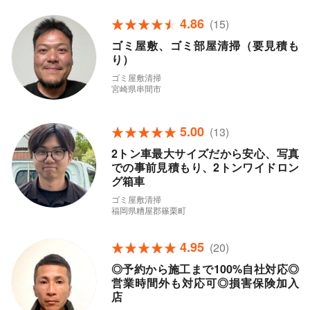
4.86
(15)
ゴミ屋敷、ゴミ部屋清掃（要見積も
り）
ゴミ屋敷清掃
宮崎県串間市
5.00
(13)
2トン車最大サイズだから安心、写真
での事前見積もり、2トンワイドロン
グ箱車
ゴミ屋敷清掃
福岡県糟屋郡篠栗町
4.95
(20)
◎予約から施工まで100%自社対応◎
営業時間外も対応可◎損害保険加入
店