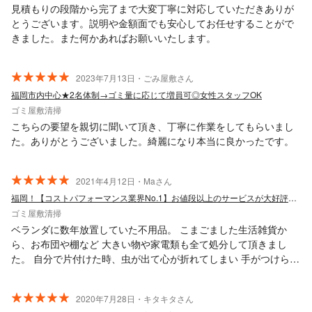
見積もりの段階から完了まで大変丁寧に対応していただきありが
とうございます。説明や金額面でも安心してお任せすることがで
きました。また何かあればお願いいたします。
2023年7月13日・ごみ屋敷さん
福岡市内中心★2名体制→ゴミ量に応じて増員可◎女性スタッフOK
ゴミ屋敷清掃
こちらの要望を親切に聞いて頂き、丁寧に作業をしてもらいまし
た。ありがとうございました。綺麗になり本当に良かったです。
2021年4月12日・Maさん
福岡！【コストパフォーマンス業界No.1】お値段以上のサービスが大好評！！
ゴミ屋敷清掃
ベランダに数年放置していた不用品。 こまごました生活雑貨か
ら、お布団や棚など 大きい物や家電類も全て処分して頂きまし
た。 自分で片付けた時、虫が出て心が折れてしまい 手がつけられ
ず 人目にふれるのも恥ずかしく ずっと困っていたのですが、修繕
工事が入る為 お願いする事にしました。 ベランダに長年置いてい
2020年7月28日・キタキタさん
たので 状態も かなり悪く、見た目以上の量だったかと 思いま