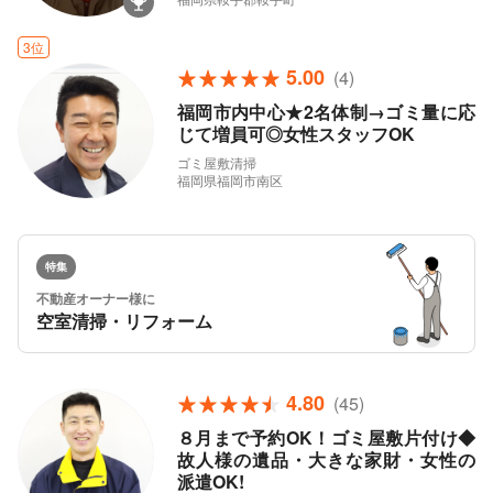
3位
5.00
(4)
福岡市内中心★2名体制→ゴミ量に応
じて増員可◎女性スタッフOK
ゴミ屋敷清掃
福岡県福岡市南区
特集
不動産オーナー様に
空室清掃・リフォーム
4.80
(45)
８月まで予約OK！ゴミ屋敷片付け◆
故人様の遺品・大きな家財・女性の
派遣OK!