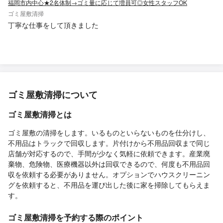
福岡市内中心★2名体制→ゴミ量に応じて増員可◎女性スタッフOK
す。3階、エレベーターも無いので ある程度の料金を覚悟してい
ました。 予算内での処分も考えていたのですが とてもお安くして
ゴミ屋敷清掃
頂き大変助かりました。 物腰も柔らかく、安心して相談できると
丁寧な仕事をして頂きました
思います。不用品の量や状態の悪さ料金など 不安ある方にもオス
スメできます。 室内も物が多く、少しづつ整理を始めた所 なので
処分に困ったらまたお願いしたいです。
ゴミ屋敷清掃について
ゴミ屋敷清掃とは
ゴミ屋敷の清掃をします。いるものといらないものを仕分けし、
不用品はトラックで回収します。片付けから不用品回収まで同じ
店舗が対応するので、手間が少なく気軽に依頼できます。産業廃
棄物、危険物、医療機器以外は回収できるので、何度も不用品回
収を依頼する必要がありません。オプションでハウスクリーニン
グを依頼すると、不用品を運び出した後に家を掃除してもらえま
す。
ゴミ屋敷清掃を予約する際のポイント