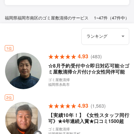
福岡県福岡市南区のゴミ屋敷清掃のサービス
1~47件（47件中）
1位
4.93
(483)
☆8月予約受付中☆即日対応可能☆ゴ
ミ屋敷清掃☆片付け☆女性同伴可能
ゴミ屋敷清掃
福岡県糸島市
2位
4.93
(1,563)
【実績10年！】《女性スタッフ同行
可》★4年連続入賞★口コミ1500超
ゴミ屋敷清掃
福岡県鞍手郡鞍手町