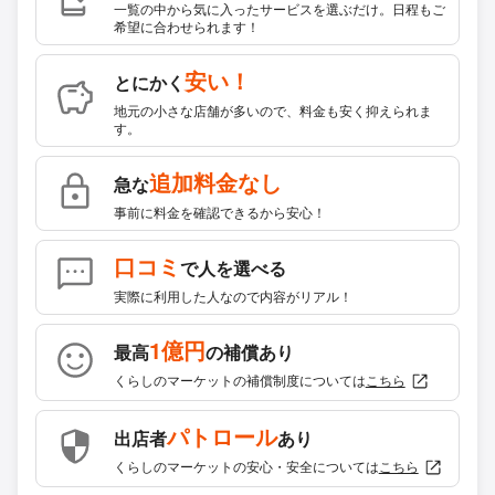
一覧の中から気に入ったサービスを選ぶだけ。日程もご
希望に合わせられます！
安い！
とにかく
地元の小さな店舗が多いので、料金も安く抑えられま
す。
追加料金なし
急な
事前に料金を確認できるから安心！
口コミ
で人を選べる
実際に利用した人なので内容がリアル！
1億円
最高
の補償あり
くらしのマーケットの補償制度については
こちら
パトロール
出店者
あり
くらしのマーケットの安心・安全については
こちら