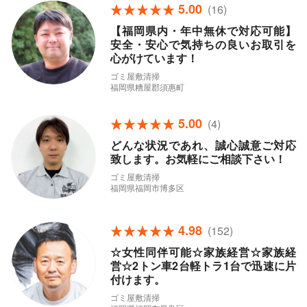
5.00
(16)
【福岡県内・年中無休で対応可能】
安全・安心で気持ちの良いお取引を
心がけています！
ゴミ屋敷清掃
福岡県糟屋郡須惠町
5.00
(4)
どんな状況であれ、誠心誠意ご対応
致します。お気軽にご相談下さい！
ゴミ屋敷清掃
福岡県福岡市博多区
4.98
(152)
☆女性同伴可能☆家族経営☆家族経
営☆2トン車2台軽トラ1台で迅速に片
付けます。
ゴミ屋敷清掃