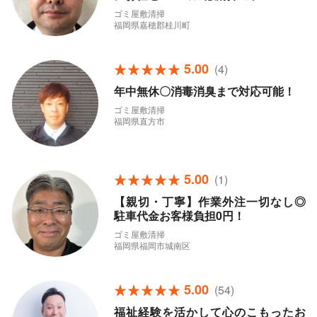
ゴミ屋敷清掃
福岡県嘉穂郡桂川町
5.00
(4)
年中無休〇消毒消臭まで対応可能！
ゴミ屋敷清掃
福岡県直方市
5.00
(1)
【親切・丁寧】作業外注一切なし◎
駐車代金お客様負担0円！
ゴミ屋敷清掃
福岡県福岡市城南区
5.00
(54)
福祉経験を活かして心のこもったお