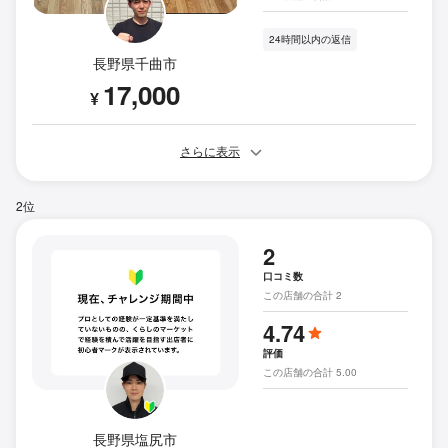
24時間以内の返信
長野県千曲市
17,000
¥
さらに表示
2位
2
口コミ数
この店舗の合計 2
4.74
評価
この店舗の合計 5.00
長野県塩尻市