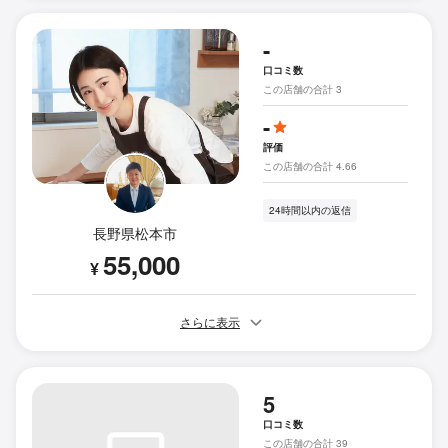
-
口コミ数
この店舗の合計 3
-
評価
この店舗の合計 4.66
24時間以内の返信
長野県松本市
55,000
¥
さらに表示
5
口コミ数
この店舗の合計 39