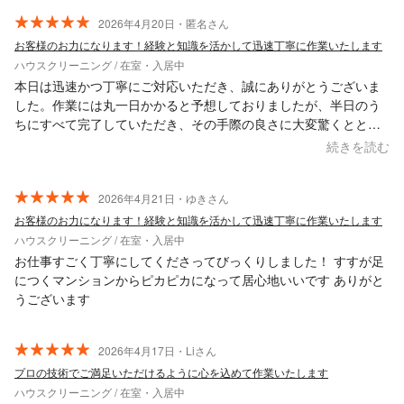
2026年4月20日・匿名さん
お客様のお力になります！経験と知識を活かして迅速丁寧に作業いたします
ハウスクリーニング / 在室・入居中
本日は迅速かつ丁寧にご対応いただき、誠にありがとうございま
した。作業には丸一日かかると予想しておりましたが、半日のう
ちにすべて完了していただき、その手際の良さに大変驚くととも
に満足しております。また、細かい部分まで非常に綺麗に仕上げ
続きを読む
ていただき、心より感謝申し上げます。この度は誠にありがとう
ございました。また機会がございましたら、ぜひよろしくお願い
いたします。
2026年4月21日・ゆきさん
お客様のお力になります！経験と知識を活かして迅速丁寧に作業いたします
ハウスクリーニング / 在室・入居中
お仕事すごく丁寧にしてくださってびっくりしました！ すすが足
につくマンションからピカピカになって居心地いいです ありがと
うございます
2026年4月17日・Liさん
プロの技術でご満足いただけるように心を込めて作業いたします
ハウスクリーニング / 在室・入居中