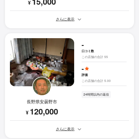
15,000
¥
さらに表示
-
口コミ数
この店舗の合計 55
-
評価
この店舗の合計 5.00
24時間以内の返信
長野県安曇野市
120,000
¥
さらに表示