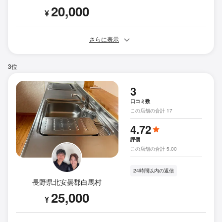
20,000
¥
さらに表示
3位
3
口コミ数
この店舗の合計 17
4.72
評価
この店舗の合計 5.00
24時間以内の返信
長野県北安曇郡白馬村
25,000
¥