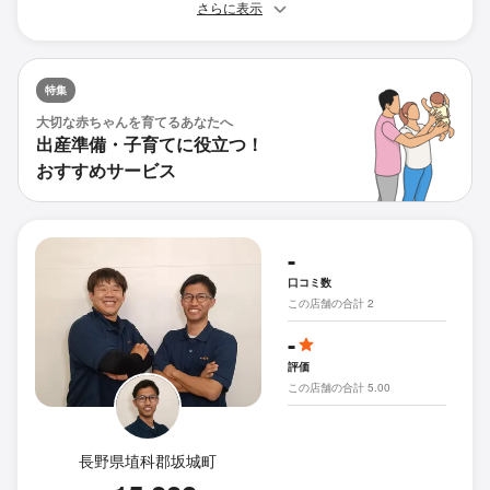
さらに表示
特集
大切な赤ちゃんを育てるあなたへ
出産準備・子育てに役立つ！
おすすめサービス
-
口コミ数
この店舗の合計 2
-
評価
この店舗の合計 5.00
長野県埴科郡坂城町