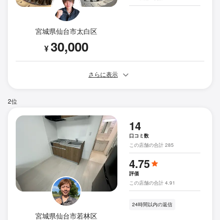
宮城県仙台市太白区
30,000
¥
さらに表示
2位
14
口コミ数
この店舗の合計 285
4.75
評価
この店舗の合計 4.91
24時間以内の返信
宮城県仙台市若林区