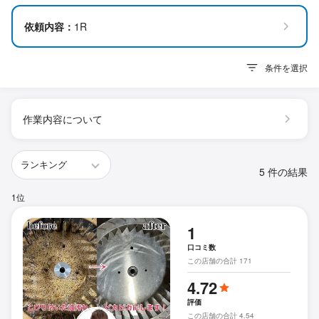
依頼内容：
1R
条件を選択
作業内容について
5 件の結果
1位
1
口コミ数
この店舗の合計 171
4.72
評価
この店舗の合計 4.54