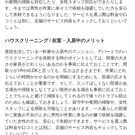
や夜間の掃除も対応したり、女性スタッフ対応ができたりしま
す。今までは男性が作業に来そうで依頼を躊躇していた方も安心
して依頼できるようになりました。サービスを選ぶ際は料金や口
コミとは別に、店舗のサービス内容もチェックしておくといいで
しょう。
ハウスクリーニング / 在室・入居中のメリット
普段生活している一軒家や入居中のマンション、アパートでのハ
ウスクリーニングを依頼する時のポイントとしては、部屋の大き
さや家具がどれくらいあるのかを事前に伝えておくことです。間
取りが1Rや2LDKと言っても、広さはさまざまです。作業にどれ
くらいの時間がかかるのかを明確にするためにも、部屋の広さを
伝えておくことが重要です。そして、入ってほしくない部屋があ
る場合や掃除をしなくてよい箇所がある場合も事前に伝えておく
ことでちゃんと避けて掃除をしてくれるので後々のトラブル防止
のためにも確認しておきましょう。留守中や夜間の掃除や、女性
スタッフによる掃除も可能なことがあります。一人暮らしの部屋
やご家族が不在のときに男性が作業に来るのが嫌で依頼を躊躇し
ていた女性の方も、安心して依頼ができます。サービスを選ぶ際
は料金や口コミとは別に、店舗のサービス内容もチェックしてお
くといいでしょう。