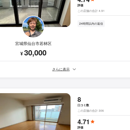
評価
この店舗の合計 4.91
24時間以内の返信
宮城県仙台市若林区
30,000
¥
さらに表示
8
口コミ数
この店舗の合計 306
4.71
評価