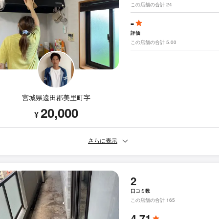
この店舗の合計 24
-
評価
この店舗の合計 5.00
宮城県遠田郡美里町字
20,000
¥
さらに表示
2
口コミ数
この店舗の合計 165
4.71