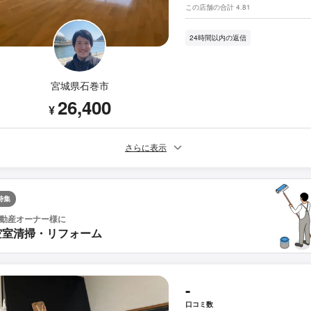
この店舗の合計 4.81
24時間以内の返信
宮城県石巻市
26,400
¥
さらに表示
特集
動産オーナー様に
空室清掃・リフォーム
-
口コミ数