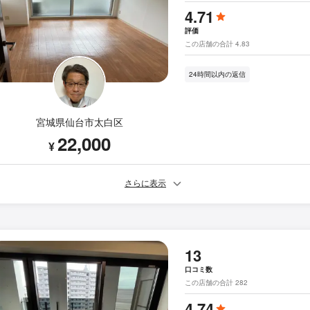
4.71
評価
この店舗の合計 4.83
24時間以内の返信
宮城県仙台市太白区
22,000
¥
さらに表示
13
口コミ数
この店舗の合計 282
4.74