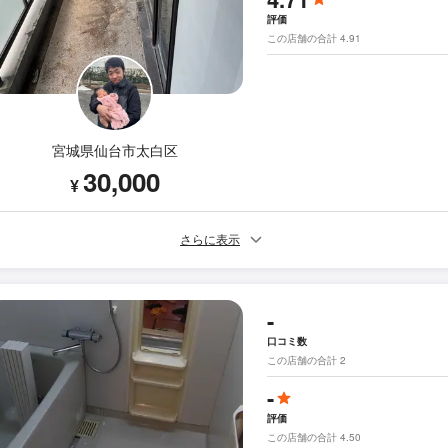
評価
この店舗の合計 4.91
宮城県仙台市太白区
30,000
¥
さらに表示
-
口コミ数
この店舗の合計 2
-
評価
この店舗の合計 4.50