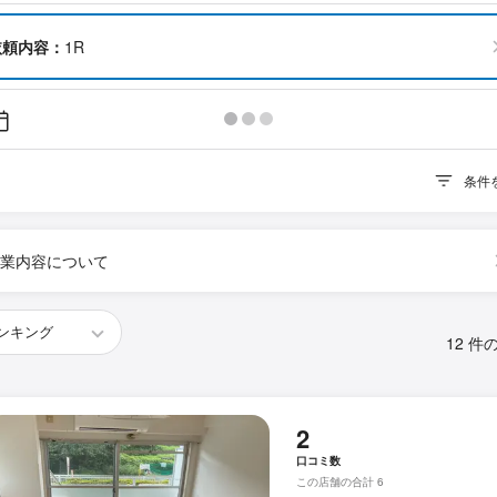
依頼内容：
1R
条件
業内容について
12 件
2
口コミ数
この店舗の合計 6