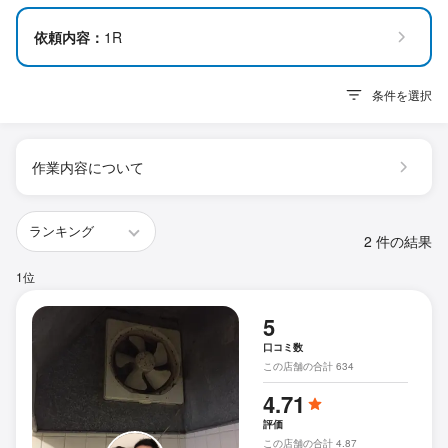
依頼内容：
1R
条件を選択
作業内容について
2 件の結果
1位
5
口コミ数
この店舗の合計 634
4.71
評価
この店舗の合計 4.87