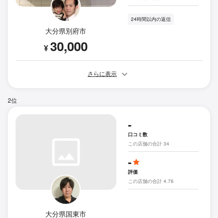
24時間以内の返信
大分県別府市
30,000
¥
さらに表示
2位
-
口コミ数
この店舗の合計 34
-
評価
この店舗の合計 4.76
大分県国東市