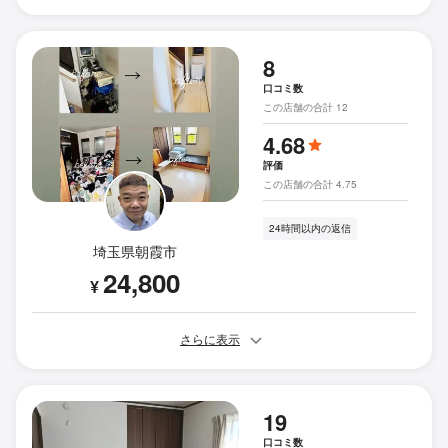
8
口コミ数
この店舗の合計 12
4.68
評価
この店舗の合計 4.75
24時間以内の返信
埼玉県朝霞市
24,800
¥
さらに表示
19
口コミ数