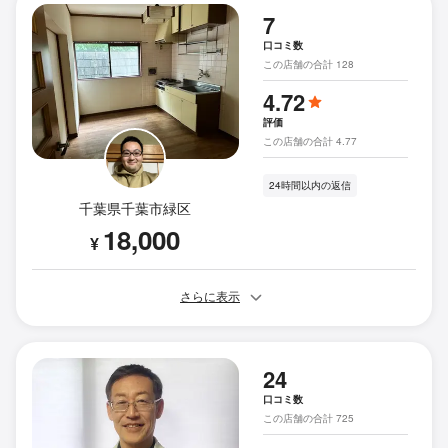
7
口コミ数
この店舗の合計 128
4.72
評価
この店舗の合計 4.77
24時間以内の返信
千葉県千葉市緑区
18,000
¥
さらに表示
24
口コミ数
この店舗の合計 725