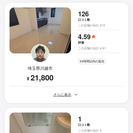
126
口コミ数
この店舗の合計 210
4.59
評価
この店舗の合計 4.61
24時間以内の返信
埼玉県川越市
21,800
¥
さらに表示
1
口コミ数
この店舗の合計 3