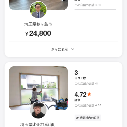
この店舗の合計 4.80
埼玉県鶴ヶ島市
24,800
¥
さらに表示
3
口コミ数
この店舗の合計 41
4.72
評価
この店舗の合計 4.65
24時間以内の返信
埼玉県比企郡嵐山町