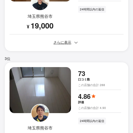
24時間以内の返信
埼玉県熊谷市
19,000
¥
さらに表示
3位
73
口コミ数
この店舗の合計 288
4.86
評価
この店舗の合計 4.90
24時間以内の返信
埼玉県熊谷市