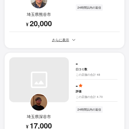
24時間以内の返信
埼玉県熊谷市
20,000
¥
さらに表示
-
口コミ数
この店舗の合計 48
-
評価
この店舗の合計 4.70
24時間以内の返信
埼玉県深谷市
17,000
¥