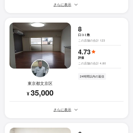
さらに表示
8
口コミ数
この店舗の合計 123
4.73
評価
この店舗の合計 4.80
24時間以内の返信
東京都文京区
35,000
¥
さらに表示