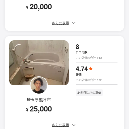
20,000
¥
さらに表示
8
口コミ数
この店舗の合計 143
4.74
評価
この店舗の合計 4.91
24時間以内の返信
埼玉県熊谷市
25,000
¥
さらに表示