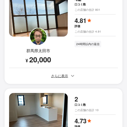
口コミ数
この店舗の合計 801
4.81
評価
この店舗の合計 4.91
24時間以内の返信
群馬県太田市
20,000
¥
さらに表示
2
口コミ数
この店舗の合計 10
4.73
評価