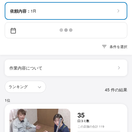
依頼内容：
1R
条件を選択
作業内容について
45 件の結果
1位
35
口コミ数
この店舗の合計 119