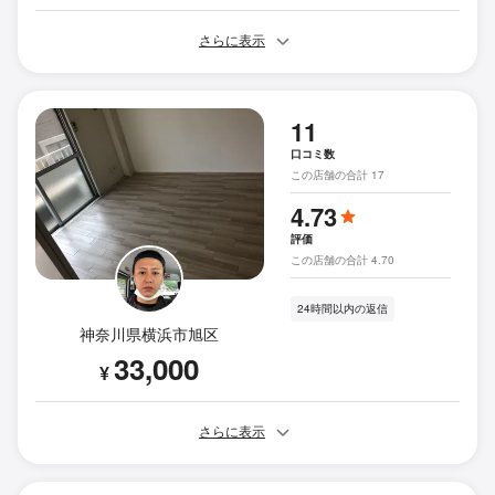
さらに表示
11
口コミ数
この店舗の合計 17
4.73
評価
この店舗の合計 4.70
24時間以内の返信
神奈川県横浜市旭区
33,000
¥
さらに表示