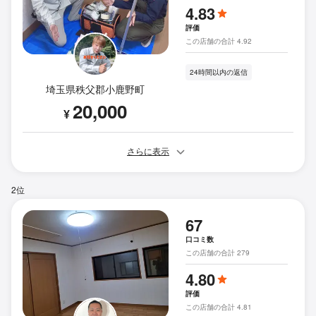
4.83
評価
この店舗の合計 4.92
24時間以内の返信
埼玉県秩父郡小鹿野町
20,000
¥
さらに表示
2位
67
口コミ数
この店舗の合計 279
4.80
評価
この店舗の合計 4.81