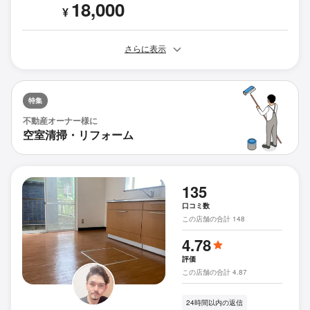
18,000
¥
さらに表示
特集
不動産オーナー様に
空室清掃・リフォーム
135
口コミ数
この店舗の合計 148
4.78
評価
この店舗の合計 4.87
24時間以内の返信