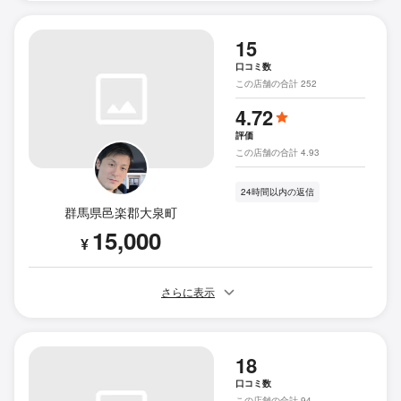
15
口コミ数
この店舗の合計 252
4.72
評価
この店舗の合計 4.93
24時間以内の返信
群馬県邑楽郡大泉町
15,000
¥
さらに表示
18
口コミ数
この店舗の合計 94