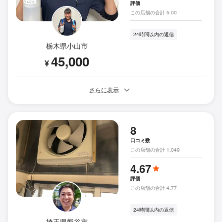
評価
この店舗の合計 5.00
24時間以内の返信
栃木県小山市
45,000
¥
さらに表示
8
口コミ数
この店舗の合計 1,049
4.67
評価
この店舗の合計 4.77
24時間以内の返信
埼玉県熊谷市