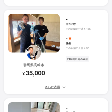
-
口コミ数
この店舗の合計 1,465
-
評価
この店舗の合計 4.95
24時間以内の返信
群馬県高崎市
35,000
¥
さらに表示
-