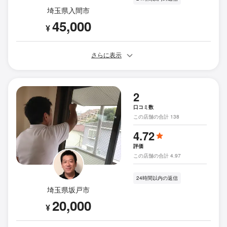
埼玉県入間市
45,000
¥
さらに表示
2
口コミ数
この店舗の合計 138
4.72
評価
この店舗の合計 4.97
24時間以内の返信
埼玉県坂戸市
20,000
¥