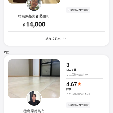
24時間以内の返信
徳島県板野郡藍住町
14,000
¥
さらに表示
2位
3
口コミ数
この店舗の合計 10
4.67
評価
この店舗の合計 4.70
24時間以内の返信
徳島県徳島市