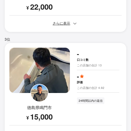
22,000
¥
さらに表示
3位
-
口コミ数
この店舗の合計 13
-
評価
この店舗の合計 4.92
24時間以内の返信
徳島県鳴門市
15,000
¥