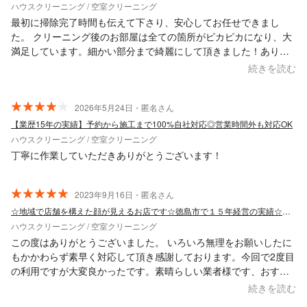
ハウスクリーニング / 空室クリーニング
最初に掃除完了時間も伝えて下さり、安心してお任せできまし
た。 クリーニング後のお部屋は全ての箇所がピカピカになり、大
満足しています。細かい部分まで綺麗にして頂きました！ありが
とうございました(^^) とてもおススメの業者さんです♪
続きを読む
2026年5月24日・匿名さん
【業歴15年の実績】予約から施工まで100%自社対応◎営業時間外も対応OK
ハウスクリーニング / 空室クリーニング
丁寧に作業していただきありがとうございます！
2023年9月16日・匿名さん
☆地域で店舗を構えた顔が見えるお店です☆徳島市で１５年経営の実績☆女性スタッフ可
ハウスクリーニング / 空室クリーニング
この度はありがとうございました。 いろいろ無理をお願いしたに
もかかわらず素早く対応して頂き感謝しております。今回で2度目
の利用ですが大変良かったです。素晴らしい業者様です、おすす
めします^_^
続きを読む