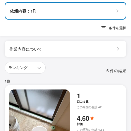
依頼内容：
1R
条件を選択
作業内容について
6 件の結果
1位
1
口コミ数
この店舗の合計 42
4.60
評価
この店舗の合計 4.85