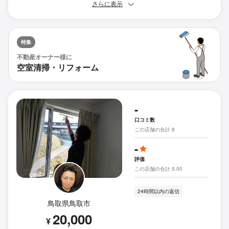
さらに表示
特集
不動産オーナー様に
空室清掃・リフォーム
-
口コミ数
この店舗の合計 8
-
評価
この店舗の合計 5.00
24時間以内の返信
鳥取県鳥取市
20,000
¥