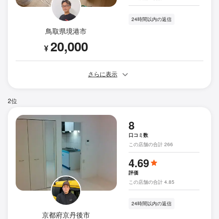
24時間以内の返信
鳥取県境港市
20,000
¥
さらに表示
2位
8
口コミ数
この店舗の合計 266
4.69
評価
この店舗の合計 4.85
24時間以内の返信
京都府京丹後市