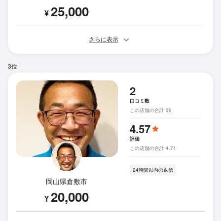
25,000
¥
さらに表示
3位
2
口コミ数
この店舗の合計 39
4.57
評価
この店舗の合計 4.71
24時間以内の返信
岡山県倉敷市
20,000
¥