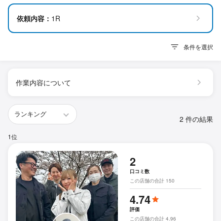
依頼内容：
1R
条件を選択
作業内容について
2 件の結果
1位
2
口コミ数
この店舗の合計 150
4.74
評価
この店舗の合計 4.96