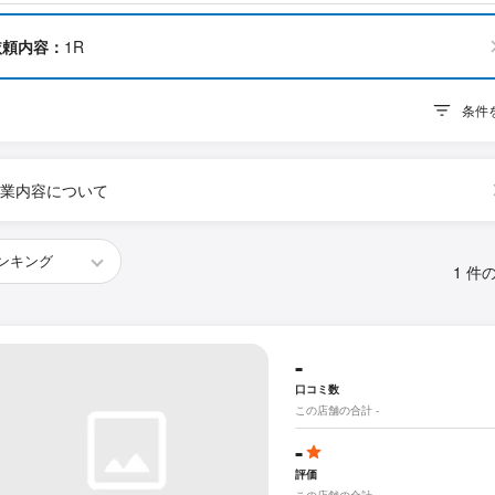
依頼内容：
1R
条件
業内容について
1 件
-
口コミ数
この店舗の合計 -
-
評価