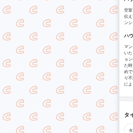
空室
伝え
ンシ
ハウ
マン
いた
ョン
た時
めで
り不
によ
タ
在