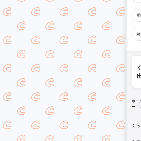
網
格
ホー
ーニ
くら