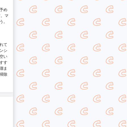
予め
す。マ
う。
れて
ンシ
空い
すす
溜ま
掃除