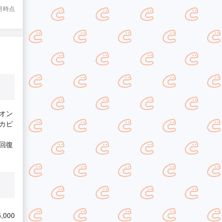
8月時点
オン
カピ
回復
,000