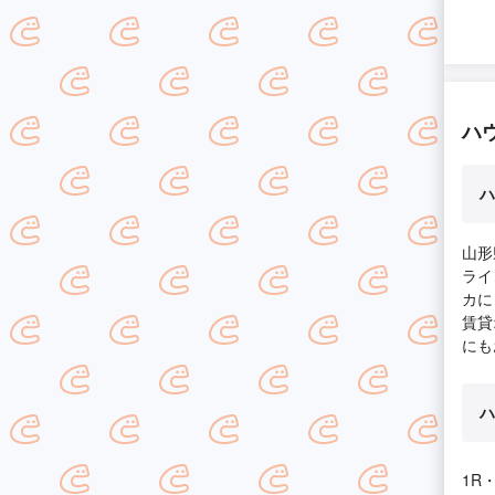
ハ
ハ
山形
ライ
カに
賃貸
にも
ハ
1R・