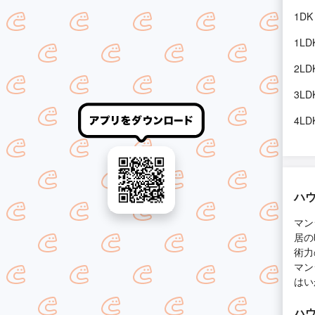
1DK
1LD
2LD
3LD
4LD
ハウ
マン
居の
術力
マン
はい
ハウ