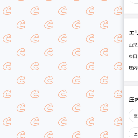
エ
山形
東田
庄内
庄
壁
エ