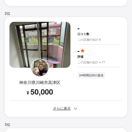
2位
-
口コミ数
この店舗の合計 9
-
評価
この店舗の合計 4.77
24時間以内の返信
神奈川県川崎市高津区
50,000
¥
さらに表示
3位