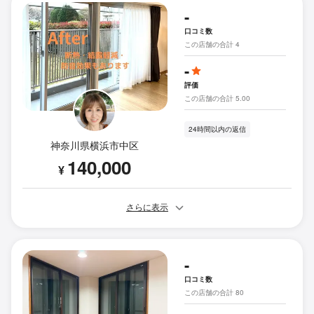
-
口コミ数
この店舗の合計 4
-
評価
この店舗の合計 5.00
24時間以内の返信
神奈川県横浜市中区
140,000
¥
さらに表示
-
口コミ数
この店舗の合計 80