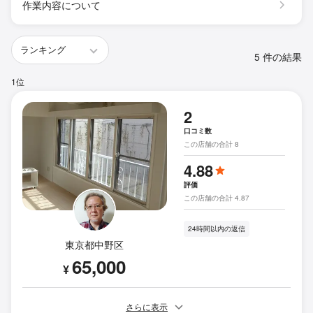
作業内容について
5 件の結果
1位
2
口コミ数
この店舗の合計 8
4.88
評価
この店舗の合計 4.87
24時間以内の返信
東京都中野区
65,000
¥
さらに表示