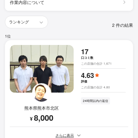
作業内容について
2 件の結果
1位
17
口コミ数
この店舗の合計 1,671
4.63
評価
この店舗の合計 4.80
24時間以内の返信
熊本県熊本市北区
8,000
¥
さらに表示