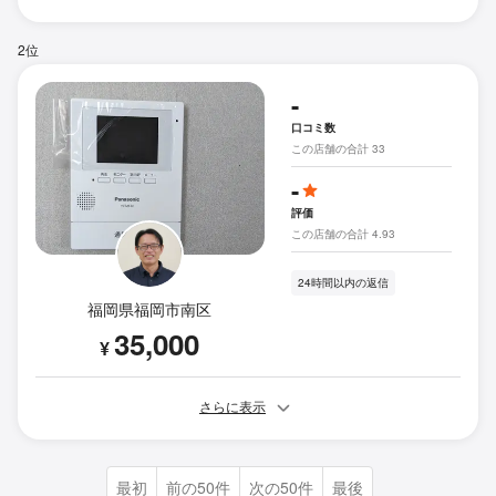
2位
-
口コミ数
この店舗の合計 33
-
評価
この店舗の合計 4.93
24時間以内の返信
福岡県福岡市南区
35,000
¥
さらに表示
最初
前の50件
次の50件
最後