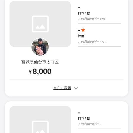
-
口コミ数
この店舗の合計 166
-
評価
この店舗の合計 4.91
宮城県仙台市太白区
8,000
¥
さらに表示
-
口コミ数
この店舗の合計 -