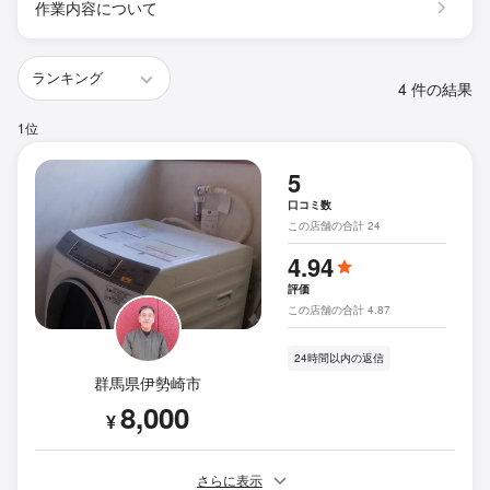
作業内容について
4 件の結果
1位
5
口コミ数
この店舗の合計 24
4.94
評価
この店舗の合計 4.87
24時間以内の返信
群馬県伊勢崎市
8,000
¥
さらに表示