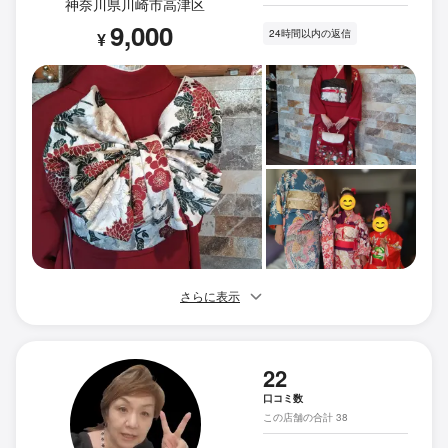
神奈川県川崎市高津区
9,000
24時間以内の返信
¥
さらに表示
22
口コミ数
この店舗の合計 38