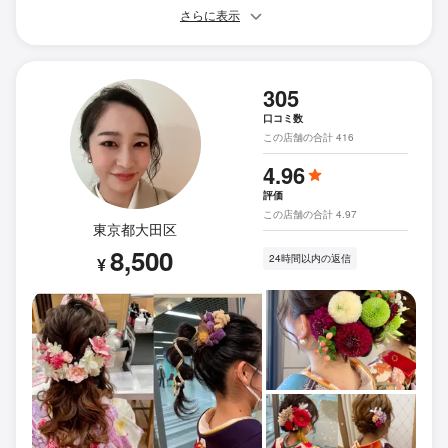
さらに表示
305
口コミ数
この店舗の合計 416
4.96
評価
この店舗の合計 4.97
東京都大田区
8,500
24時間以内の返信
¥