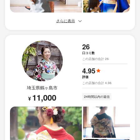
さらに表示
26
口コミ数
この店舗の合計 26
4.95
評価
この店舗の合計 4.96
埼玉県鶴ヶ島市
11,000
24時間以内の返信
¥