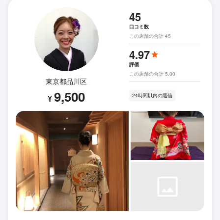
45
口コミ数
この店舗の合計 45
4.97
評価
この店舗の合計 5.00
東京都品川区
9,500
24時間以内の返信
¥