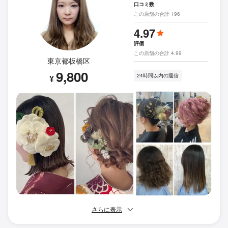
口コミ数
この店舗の合計 196
4.97
評価
この店舗の合計 4.99
東京都板橋区
9,800
24時間以内の返信
¥
さらに表示