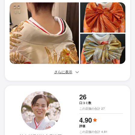
さらに表示
26
口コミ数
この店舗の合計 27
4.90
評価
この店舗の合計 4.81