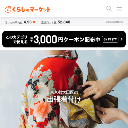
4.93
52,848
2026年8月時点
口コミの平均点
累計口コミ数
東京都大田区の
出張着付け