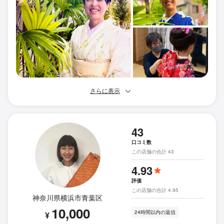
さらに表示
43
口コミ数
この店舗の合計 43
4.93
評価
この店舗の合計 4.95
神奈川県横浜市青葉区
10,000
24時間以内の返信
¥