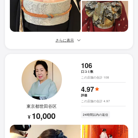
さらに表示
106
口コミ数
この店舗の合計 108
4.97
評価
この店舗の合計 4.97
東京都世田谷区
10,000
24時間以内の返信
¥