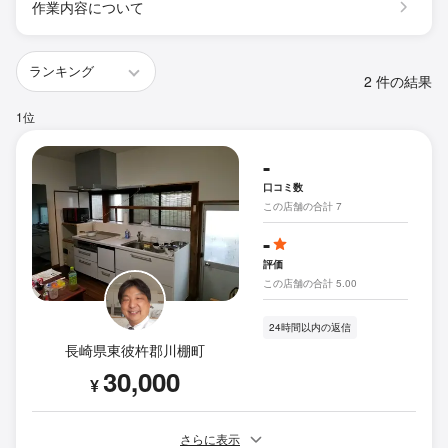
作業内容について
2 件の結果
1位
-
口コミ数
この店舗の合計 7
-
評価
この店舗の合計 5.00
24時間以内の返信
長崎県東彼杵郡川棚町
30,000
¥
さらに表示