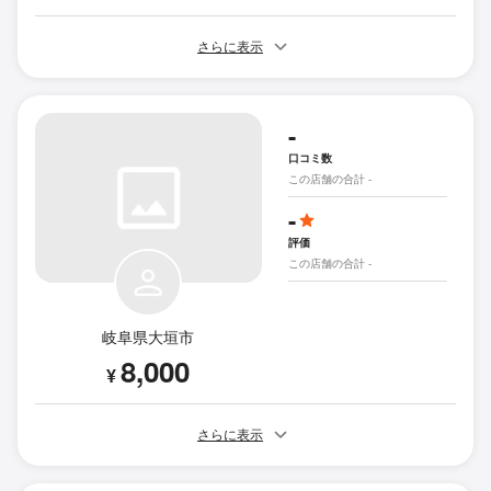
さらに表示
-
口コミ数
この店舗の合計 -
-
評価
この店舗の合計 -
岐阜県大垣市
8,000
¥
さらに表示