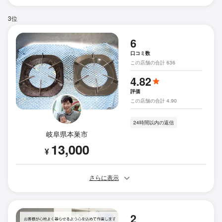
3位
6
口コミ数
この店舗の合計 636
4.82
評価
この店舗の合計 4.90
24時間以内の返信
岐阜県本巣市
13,000
¥
さらに表示
2