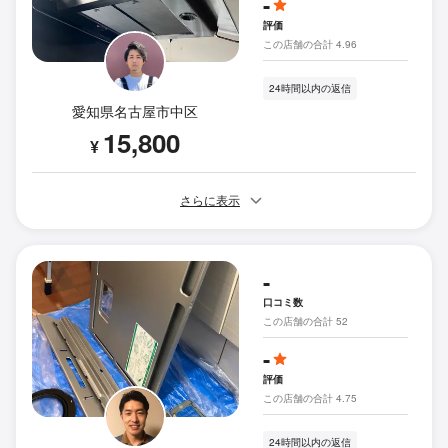
-
評価
この店舗の合計 4.96
24時間以内の返信
愛知県名古屋市中区
15,800
¥
さらに表示
-
口コミ数
この店舗の合計 52
-
評価
この店舗の合計 4.75
24時間以内の返信