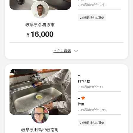
この店舗の合計 4.91
24時間以内の返信
岐阜県各務原市
16,000
¥
さらに表示
-
口コミ数
この店舗の合計 17
-
評価
この店舗の合計 4.64
24時間以内の返信
岐阜県羽島郡岐南町