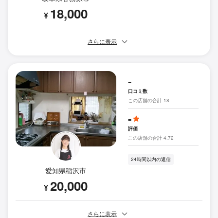
18,000
¥
さらに表示
-
口コミ数
この店舗の合計 18
-
評価
この店舗の合計 4.72
24時間以内の返信
愛知県稲沢市
20,000
¥
さらに表示