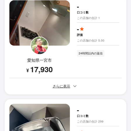
-
口コミ数
この店舗の合計 1
-
評価
この店舗の合計 5.00
24時間以内の返信
愛知県一宮市
17,930
¥
さらに表示
-
口コミ数
この店舗の合計 299