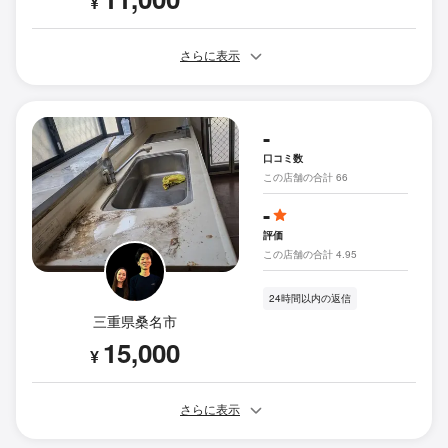
¥
さらに表示
-
口コミ数
この店舗の合計 66
-
評価
この店舗の合計 4.95
24時間以内の返信
三重県桑名市
15,000
¥
さらに表示