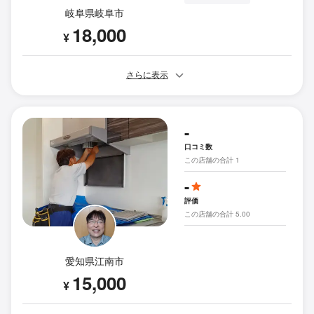
岐阜県岐阜市
18,000
¥
さらに表示
-
口コミ数
この店舗の合計 1
-
評価
この店舗の合計 5.00
愛知県江南市
15,000
¥