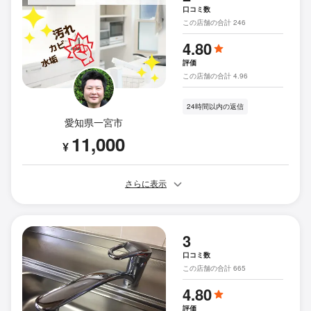
口コミ数
この店舗の合計 246
4.80
評価
この店舗の合計 4.96
24時間以内の返信
愛知県一宮市
11,000
¥
さらに表示
3
口コミ数
この店舗の合計 665
4.80
評価