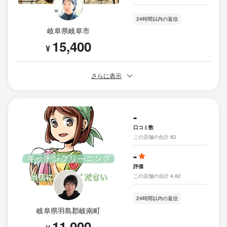
24時間以内の返信
岐阜県岐阜市
15,400
¥
さらに表示
-
口コミ数
この店舗の合計 82
-
評価
この店舗の合計 4.82
24時間以内の返信
岐阜県羽島郡岐南町
11,000