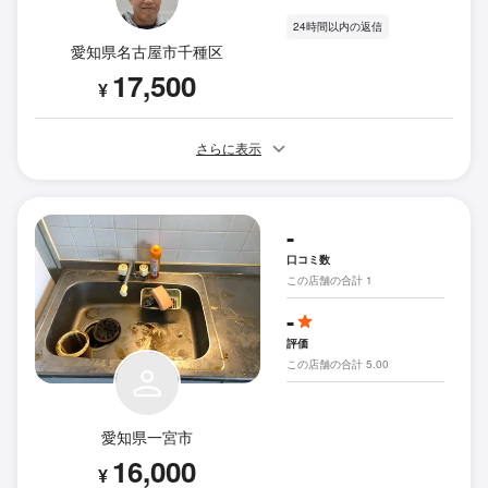
24時間以内の返信
愛知県名古屋市千種区
17,500
¥
さらに表示
-
口コミ数
この店舗の合計 1
-
評価
この店舗の合計 5.00
愛知県一宮市
16,000
¥