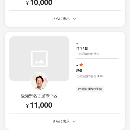
10,000
¥
さらに表示
-
口コミ数
この店舗の合計 3
-
評価
この店舗の合計 4.66
24時間以内の返信
愛知県名古屋市中区
11,000
¥
さらに表示