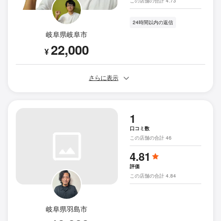
この店舗の合計 4.73
24時間以内の返信
岐阜県岐阜市
22,000
¥
さらに表示
1
口コミ数
この店舗の合計 46
4.81
評価
この店舗の合計 4.84
岐阜県羽島市