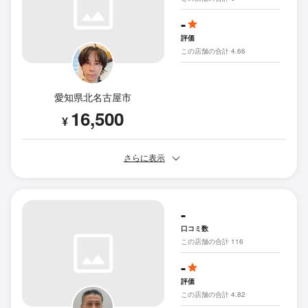
-
評価
この店舗の合計 4.66
愛知県北名古屋市
16,500
¥
さらに表示
-
口コミ数
この店舗の合計 116
-
評価
この店舗の合計 4.82