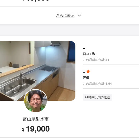
さらに表示
-
口コミ数
この店舗の合計 34
-
評価
この店舗の合計 4.94
24時間以内の返信
富山県射水市
19,000
¥