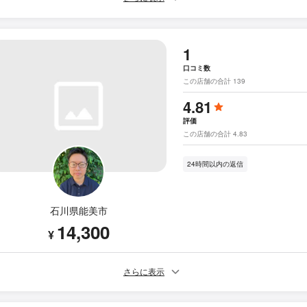
1
口コミ数
この店舗の合計 139
4.81
評価
この店舗の合計 4.83
24時間以内の返信
石川県能美市
14,300
¥
さらに表示