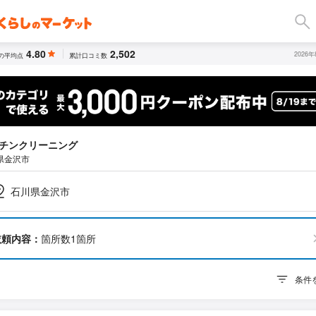
4.80
2,502
2026
の平均点
累計口コミ数
チンクリーニング
県金沢市
石川県金沢市
依頼内容：
箇所数1箇所
条件