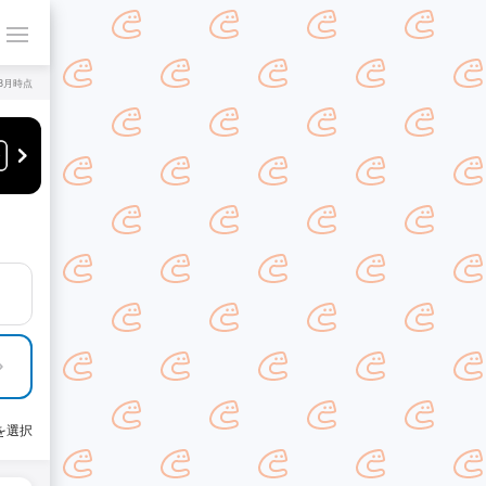
年8月時点
を選択