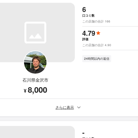
6
口コミ数
この店舗の合計 166
4.79
評価
この店舗の合計 4.90
24時間以内の返信
石川県金沢市
8,000
¥
さらに表示
-