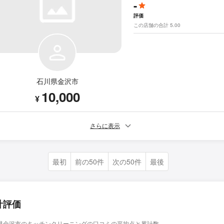
-
評価
この店舗の合計 5.00
石川県金沢市
10,000
¥
さらに表示
最初
前の50件
次の50件
最後
計評価
県金沢市のキッチンクリーニングの口コミの平均点と累計数