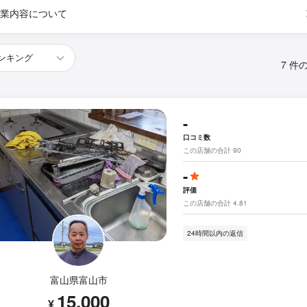
業内容について
7 件
-
口コミ数
この店舗の合計 90
-
評価
この店舗の合計 4.81
24時間以内の返信
富山県富山市
15,000
¥