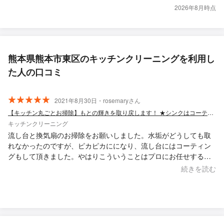
2026年8月時点
熊本県熊本市東区のキッチンクリーニングを利用し
た人の口コミ
2021年8月30日・rosemaryさん
【キッチン丸ごとお掃除】もとの輝きを取り戻します！ ★シンクはコーティング込み
キッチンクリーニング
流し台と換気扇のお掃除をお願いしました。水垢がどうしても取
れなかったのですが、ピカピカにになり、流し台にはコーティン
グもして頂きました。やはりこういうことはプロにお任せするも
のだと思いました。 お値段もリーズナブルでした。ありがとう
続きを読む
ございました。