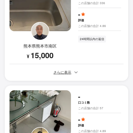
この店舗の合計 336
-
評価
この店舗の合計 4.86
24時間以内の返信
熊本県熊本市南区
15,000
¥
さらに表示
-
口コミ数
この店舗の合計 57
-
評価
この店舗の合計 4.89