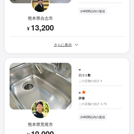
24時間以内の返信
熊本県合志市
13,200
¥
さらに表示
-
口コミ数
この店舗の合計 4
-
評価
この店舗の合計 4.75
24時間以内の返信
熊本県荒尾市
10,000