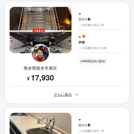
-
口コミ数
この店舗の合計 24
-
評価
この店舗の合計 4.95
24時間以内の返信
熊本県熊本市東区
17,930
¥
さらに表示
-
口コミ数
この店舗の合計 76