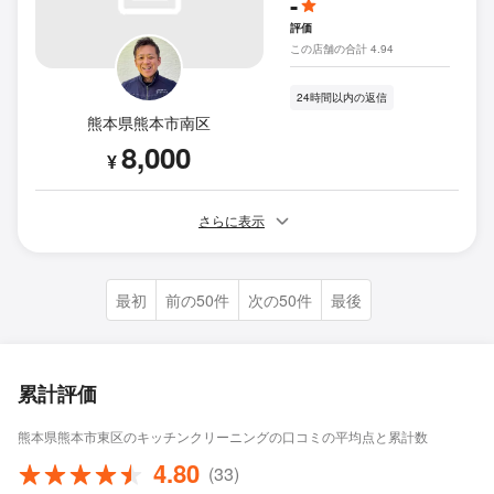
-
評価
この店舗の合計 4.94
24時間以内の返信
熊本県熊本市南区
8,000
¥
さらに表示
最初
前の50件
次の50件
最後
累計評価
熊本県熊本市東区のキッチンクリーニングの口コミの平均点と累計数
4.80
(33)