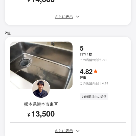
¥
さらに表示
2位
5
口コミ数
この店舗の合計 720
4.82
評価
この店舗の合計 4.89
24時間以内の返信
熊本県熊本市東区
13,500
¥
さらに表示