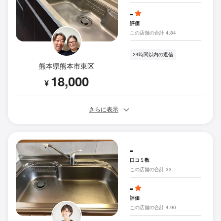
-
評価
この店舗の合計 4.84
24時間以内の返信
熊本県熊本市東区
18,000
¥
さらに表示
-
口コミ数
この店舗の合計 33
-
評価
この店舗の合計 4.90