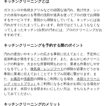
キッチンクリーニングとは
ガスコンロや魚焼きグリルなどの頑固な油汚れ、焦げ付き、シン
クの水垢やぬめりを専用の洗剤や道具を使ってプロの技でお掃除
するサービスです。普段から掃除をしていても、キッチンには油
汚れがすぐにたまってしまいます。自分ではどうしようもなくな
ってしまったキッチン(台所)の汚れには、プロのクリーニングがお
すすめです。
キッチンクリーニングを予約する際のポイント
汚れの度合いやキッチンの広さを事前に伝えておくと、予定外に
追加料金が発生することを防げます。また、あらかじめクリーニ
ングの料金や、大まかな所要時間もわかり、業者も作業がしやす
くなるでしょう。
換気扇・レンジフード
の掃除が必要かどうかを
事前に業者に伝えておくことでトラブル回避に繋がります。ま
た、
お風呂
や
洗面所
の掃除もご利用になる場合、
水回りクリーニ
ング（セットプラン）
をご利用になると料金がお得になる場合が
あります。水回りを全部きれいにしたい方は、そちらもチェック
してみてください。
キッチンクリーニングのメリット