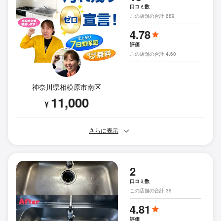
口コミ数
この店舗の合計 689
4.78
評価
この店舗の合計 4.60
神奈川県相模原市南区
11,000
¥
さらに表示
2
口コミ数
この店舗の合計 39
4.81
評価