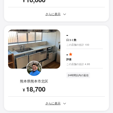
¥
さらに表示
-
口コミ数
この店舗の合計 100
-
評価
この店舗の合計 4.95
24時間以内の返信
熊本県熊本市北区
18,700
¥
さらに表示