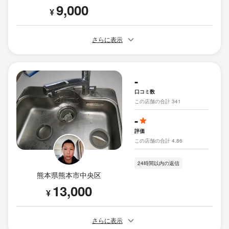
9,000
¥
さらに表示
-
口コミ数
この店舗の合計 341
-
評価
この店舗の合計 4.86
24時間以内の返信
熊本県熊本市中央区
13,000
¥
さらに表示