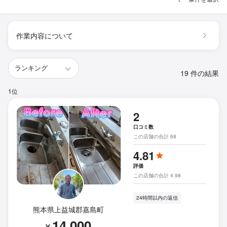
作業内容について
19 件の結果
1位
2
口コミ数
この店舗の合計 68
4.81
評価
この店舗の合計 4.98
24時間以内の返信
熊本県上益城郡嘉島町
14,000