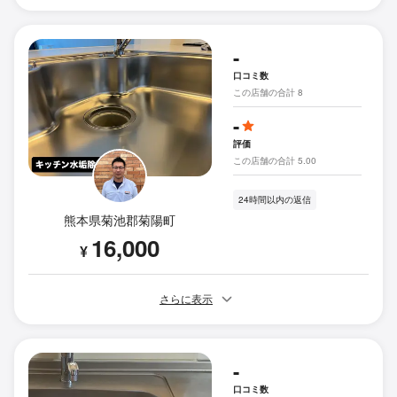
-
口コミ数
この店舗の合計 8
-
評価
この店舗の合計 5.00
24時間以内の返信
熊本県菊池郡菊陽町
16,000
¥
さらに表示
-
口コミ数