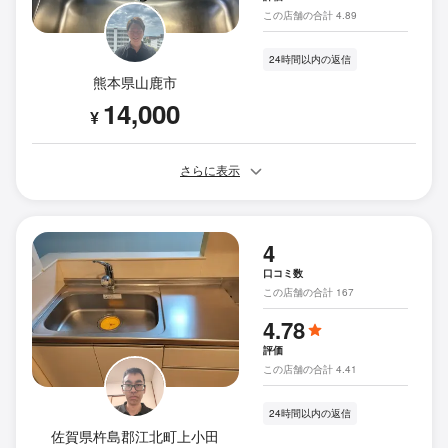
この店舗の合計 4.89
24時間以内の返信
熊本県山鹿市
14,000
¥
さらに表示
4
口コミ数
この店舗の合計 167
4.78
評価
この店舗の合計 4.41
24時間以内の返信
佐賀県杵島郡江北町上小田