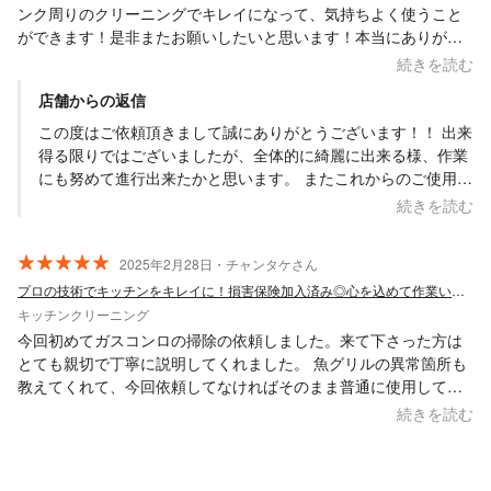
ンク周りのクリーニングでキレイになって、気持ちよく使うこと
ができます！是非またお願いしたいと思います！本当にありがと
うございました！
続きを読む
店舗からの返信
この度はご依頼頂きまして誠にありがとうございます！！ 出来
得る限りではございましたが、全体的に綺麗に出来る様、作業
にも努めて進行出来たかと思います。 またこれからのご使用に
もより良くお使い頂ければ幸いでございます。 こちらこそ長時
続きを読む
間お時間頂きありがとうございました。 はい、また必要な際に
はお声掛け・ご依頼頂ければと思います。 何卒よろしくお願い
2025年2月28日・チャンタケさん
致します。 Saskene 齋藤一貴
プロの技術でキッチンをキレイに！損害保険加入済み◎心を込めて作業いたします
キッチンクリーニング
今回初めてガスコンロの掃除の依頼しました。来て下さった方は
とても親切で丁寧に説明してくれました。 魚グリルの異常箇所も
教えてくれて、今回依頼してなければそのまま普通に使用してま
した。 ありがとうございます。
続きを読む