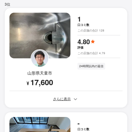
3位
1
口コミ数
この店舗の合計 128
4.80
評価
この店舗の合計 4.79
24時間以内の返信
山形県天童市
17,600
¥
さらに表示
-
口コミ数