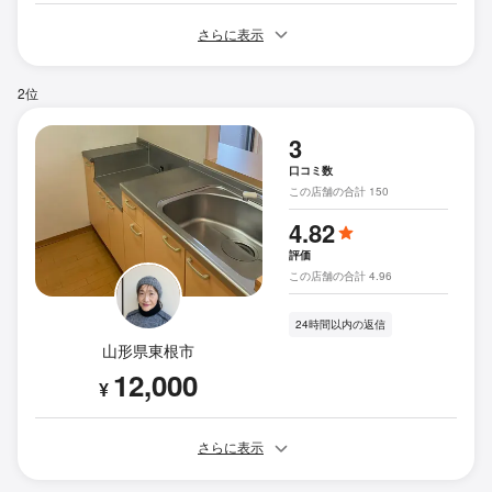
さらに表示
2位
3
口コミ数
この店舗の合計 150
4.82
評価
この店舗の合計 4.96
24時間以内の返信
山形県東根市
12,000
¥
さらに表示