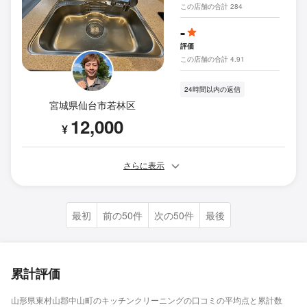
この店舗の合計 284
-
評価
この店舗の合計 4.91
24時間以内の返信
宮城県仙台市若林区
12,000
¥
さらに表示
最初
前の50件
次の50件
最後
累計評価
山形県東村山郡中山町のキッチンクリーニングの口コミの平均点と累計数