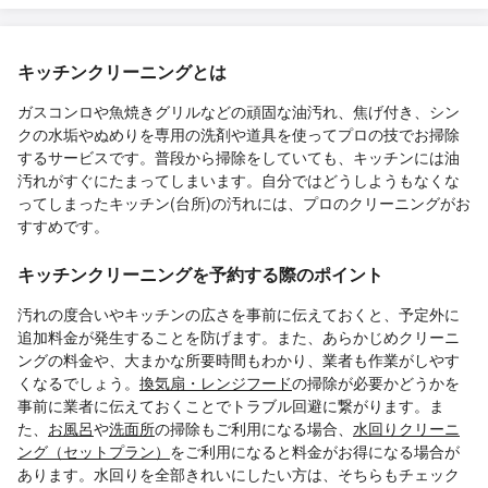
キッチンクリーニングとは
ガスコンロや魚焼きグリルなどの頑固な油汚れ、焦げ付き、シン
クの水垢やぬめりを専用の洗剤や道具を使ってプロの技でお掃除
するサービスです。普段から掃除をしていても、キッチンには油
汚れがすぐにたまってしまいます。自分ではどうしようもなくな
ってしまったキッチン(台所)の汚れには、プロのクリーニングがお
すすめです。
キッチンクリーニングを予約する際のポイント
汚れの度合いやキッチンの広さを事前に伝えておくと、予定外に
追加料金が発生することを防げます。また、あらかじめクリーニ
ングの料金や、大まかな所要時間もわかり、業者も作業がしやす
くなるでしょう。
換気扇・レンジフード
の掃除が必要かどうかを
事前に業者に伝えておくことでトラブル回避に繋がります。ま
た、
お風呂
や
洗面所
の掃除もご利用になる場合、
水回りクリーニ
ング（セットプラン）
をご利用になると料金がお得になる場合が
あります。水回りを全部きれいにしたい方は、そちらもチェック