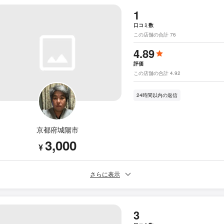
1
口コミ数
この店舗の合計 76
4.89
評価
この店舗の合計 4.92
24時間以内の返信
京都府城陽市
3,000
¥
さらに表示
3