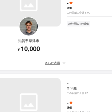
-
評価
この店舗の合計 5.00
24時間以内の返信
滋賀県草津市
10,000
¥
さらに表示
-
口コミ数
この店舗の合計 72
-
評価