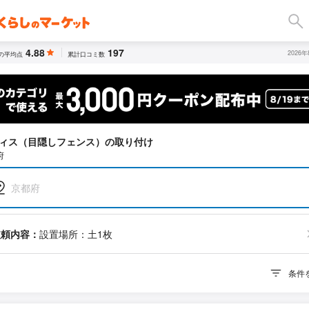
4.88
197
2026
の平均点
累計口コミ数
ィス（目隠しフェンス）の取り付け
府
京都府
依頼内容：
設置場所：土1枚
条件