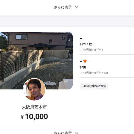
さらに表示
-
口コミ数
この店舗の合計 1
-
評価
この店舗の合計 5.00
24時間以内の返信
大阪府茨木市
10,000
¥
さらに表示