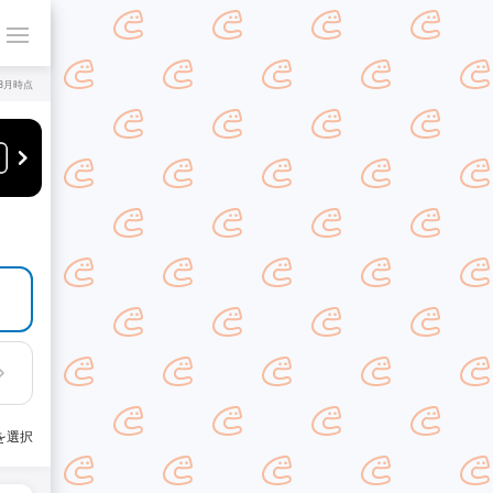
年8月時点
を選択