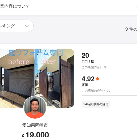
業内容について
9 件
20
口コミ数
この店舗の合計 330
4.92
評価
この店舗の合計 4.99
24時間以内の返信
愛知県岡崎市
19,000
¥