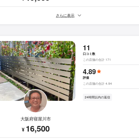
さらに表示
11
口コミ数
この店舗の合計 171
4.89
評価
この店舗の合計 4.94
24時間以内の返信
大阪府寝屋川市
16,500
¥