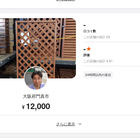
-
口コミ数
この店舗の合計 23
-
評価
この店舗の合計 4.91
24時間以内の返信
大阪府門真市
12,000
¥
さらに表示