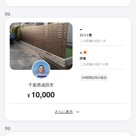
2位
-
口コミ数
この店舗の合計 15
-
評価
この店舗の合計 4.93
24時間以内の返信
千葉県成田市
10,000
¥
さらに表示
3位