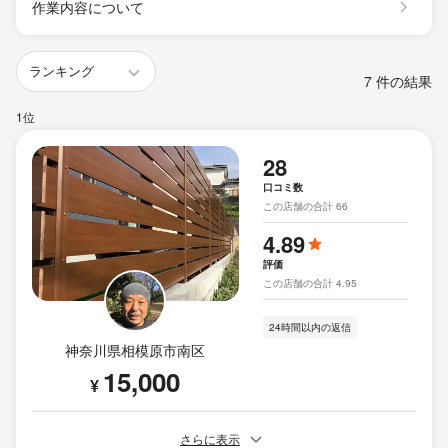
作業内容について
7 件の結果
1位
28
口コミ数
この店舗の合計 66
4.89
評価
この店舗の合計 4.95
24時間以内の返信
神奈川県相模原市南区
15,000
¥
さらに表示