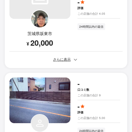
-
評価
この店舗の合計 4.05
24時間以内の返信
茨城県坂東市
20,000
¥
さらに表示
-
口コミ数
この店舗の合計 9
-
評価
この店舗の合計 5.00
24時間以内の返信