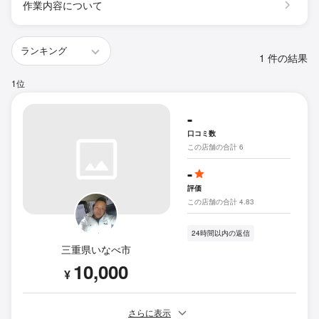
作業内容について
1 件の結果
1位
-
口コミ数
この店舗の合計 6
-
評価
この店舗の合計 4.83
24時間以内の返信
三重県いなべ市
10,000
¥
さらに表示