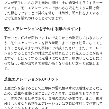
プロが芝生に小さな穴を無数に開け、土の通気性を良くするサー
ビスです。芝生エアレーションでは小さな穴をたくさん開け密生
した根をほぐすことで発根を促し、通気性、通水性をよくするこ
とで芝生を活気づけることができます。
芝生エアレーションを予約する際のポイント
平米ごとに価格が変わりますのであらかじめ測定しておきましょ
う。芝生エアレーションを行う時期によっては逆効果になってし
まうこともありますので事前にご相談ください。また、エアレー
ションすることで穴の付近の芝が枯れたように見えることがあり
ますが、しばらくすると元通りになります。根切りしたことによ
って新しい根が出てきて密度が高くなり美しい芝へと変貌しま
す。
芝生エアレーションのメリット
芝生に穴を空けることで土壌内の通気性や水の浸透性がよくなる
ため、芝生を健康に保つことができます。ご自身でもできます
が、体力のいる仕事であり、専用の道具が必要です。また、後片
付けも大変なため芝生エアレーションはプロに依頼して作業して
もらうことをおすすめします。