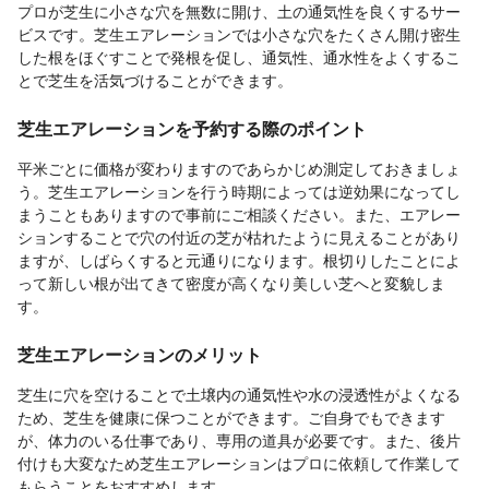
プロが芝生に小さな穴を無数に開け、土の通気性を良くするサー
ビスです。芝生エアレーションでは小さな穴をたくさん開け密生
した根をほぐすことで発根を促し、通気性、通水性をよくするこ
とで芝生を活気づけることができます。
芝生エアレーションを予約する際のポイント
平米ごとに価格が変わりますのであらかじめ測定しておきましょ
う。芝生エアレーションを行う時期によっては逆効果になってし
まうこともありますので事前にご相談ください。また、エアレー
ションすることで穴の付近の芝が枯れたように見えることがあり
ますが、しばらくすると元通りになります。根切りしたことによ
って新しい根が出てきて密度が高くなり美しい芝へと変貌しま
す。
芝生エアレーションのメリット
芝生に穴を空けることで土壌内の通気性や水の浸透性がよくなる
ため、芝生を健康に保つことができます。ご自身でもできます
が、体力のいる仕事であり、専用の道具が必要です。また、後片
付けも大変なため芝生エアレーションはプロに依頼して作業して
もらうことをおすすめします。