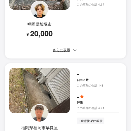
この店舗の合計 4.67
福岡県飯塚市
20,000
¥
さらに表示
-
口コミ数
この店舗の合計 148
-
評価
この店舗の合計 4.94
24時間以内の返信
福岡県福岡市早良区