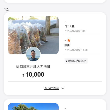
3位
-
口コミ数
この店舗の合計 30
-
評価
この店舗の合計 4.93
24時間以内の返信
福岡県三井郡大刀洗町
10,000
¥
さらに表示
-