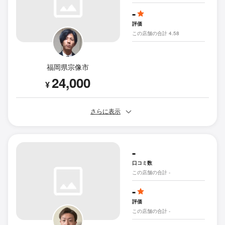
-
評価
この店舗の合計 4.58
福岡県宗像市
24,000
¥
さらに表示
-
口コミ数
この店舗の合計 -
-
評価
この店舗の合計 -