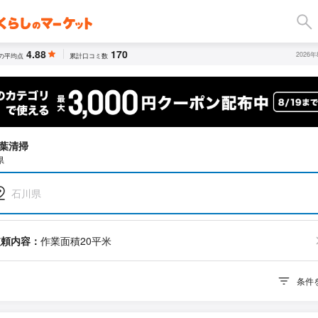
4.88
170
2026
の平均点
累計口コミ数
葉清掃
県
石川県
依頼内容：
作業面積20平米
条件