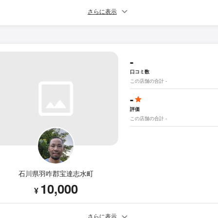
さらに表示
-
口コミ数
この店舗の合計 -
-
評価
この店舗の合計 -
石川県羽咋郡宝達志水町
10,000
¥
さらに表示