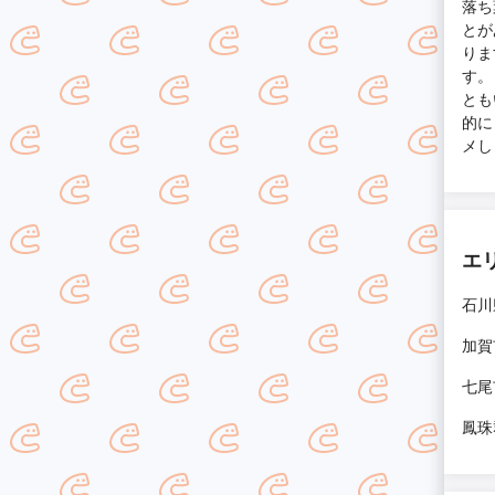
落ち
とが
りま
す。
とも
的に
メし
エ
石川
加賀
七尾
鳳珠