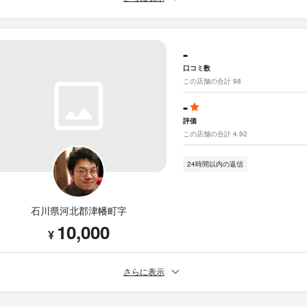
-
口コミ数
この店舗の合計 98
-
評価
この店舗の合計 4.92
24時間以内の返信
石川県河北郡津幡町字
10,000
¥
さらに表示