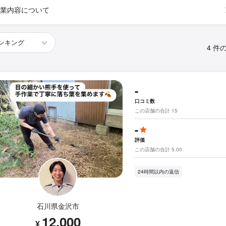
業内容について
4 件
-
口コミ数
この店舗の合計 15
-
評価
この店舗の合計 5.00
24時間以内の返信
石川県金沢市
12,000
¥