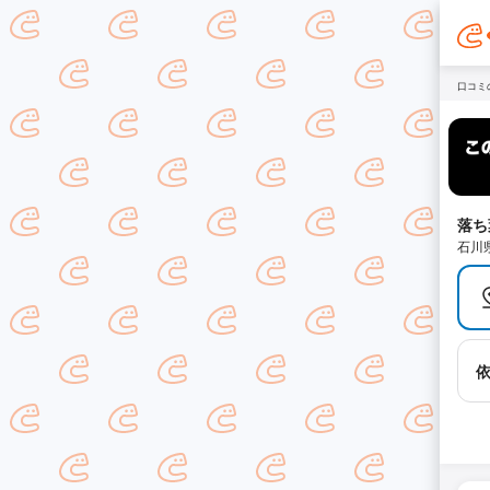
口コミ
落ち
石川