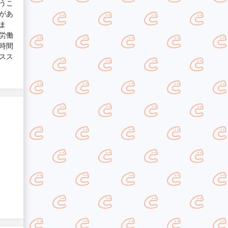
うこ
があ
ま
労働
時間
スス