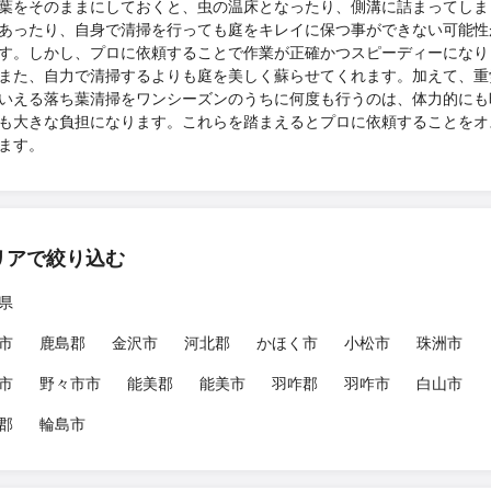
葉をそのままにしておくと、虫の温床となったり、側溝に詰まってしま
あったり、自身で清掃を行っても庭をキレイに保つ事ができない可能性
す。しかし、プロに依頼することで作業が正確かつスピーディーになり
また、自力で清掃するよりも庭を美しく蘇らせてくれます。加えて、重
いえる落ち葉清掃をワンシーズンのうちに何度も行うのは、体力的にも
も大きな負担になります。これらを踏まえるとプロに依頼することをオ
ます。
リアで絞り込む
県
市
鹿島郡
金沢市
河北郡
かほく市
小松市
珠洲市
市
野々市市
能美郡
能美市
羽咋郡
羽咋市
白山市
郡
輪島市