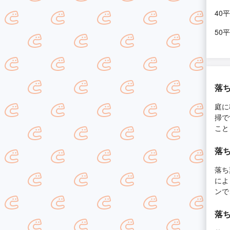
40
50
落
庭に
掃で
こと
落
落ち
によ
ンで
落