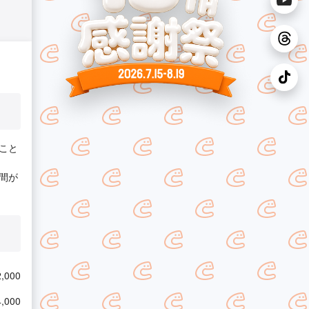
こと
間が
,000
,000