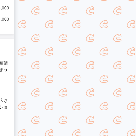
,000
,000
葉清
まう
広さ
ショ