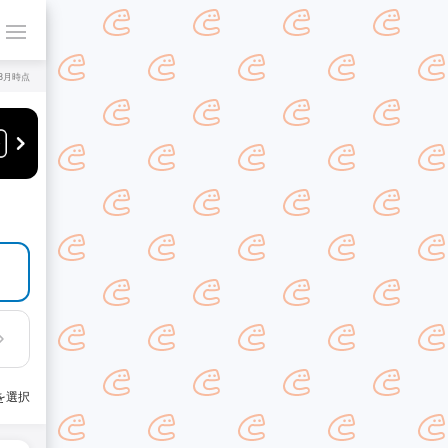
年8月時点
を選択