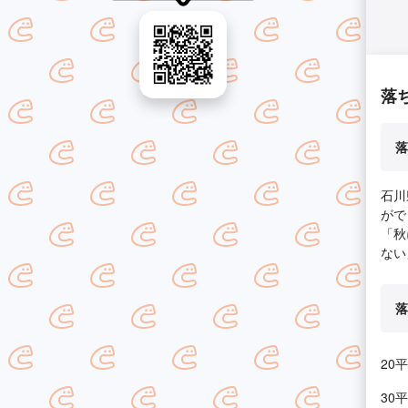
落
落
石川
がで
「秋
ない
落
20
30