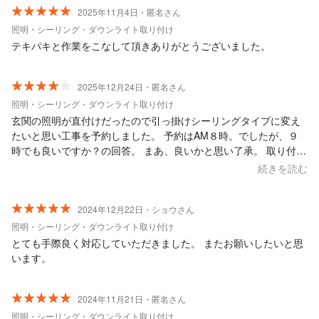
2025年11月4日・匿名さん
照明・シーリング・ダウンライト取り付け
テキパキと作業をこなして頂きありがとうございました。
2025年12月24日・匿名さん
照明・シーリング・ダウンライト取り付け
玄関の照明が直付けだったので引っ掛けシーリングタイプに変え
たいと思い工事を予約しました。 予約はAM８時。でしたが、９
時でも良いですか？の回答。 まあ、良いかと思い了承。 取り付け
る引っ掛けシーリングは自分で準備した方が良いか訊ねても既読
続きを読む
つかず、、、 当日まで既読つく事なく不安でした。 そして当日９
時にお電話いただき『まだ自宅です、これから出ます』と。 結
局、その日の13時に変更していただきました。 いざ工事・・・ 脚
2024年12月22日・ショウさん
立を固定するために、うちの玄関マットを敷かれました。 家のブ
照明・シーリング・ダウンライト取り付け
レーカーも切る事なく工事開始、また、切断して飛んでいった電
とても手際良く対応していただきました。 またお願いしたいと思
線のコードも拾う事なく帰って行かれました。 既設していた照明
います。
器具は、お願いしたら回収してくださいました。 年配の方なの
で、やり取りの操作が苦手との他の口コミもありました。 料金は
6,000円。金額も問題なく新しい照明も使えているし、工事に来ら
2024年11月21日・匿名さん
れた方は良い方だったので ️星4で。細かい事が気になる方は合わ
照明・シーリング・ダウンライト取り付け