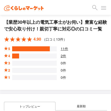
【業歴30年以上の電気工事士がお伺い】豊富な経験
で安心取り付け！親切丁寧に対応◎の口コミ一覧
4.90
（口コミ13件）
5
11件
4
2件
3
0件
2
0件
1
0件
最新順
トップレビュー