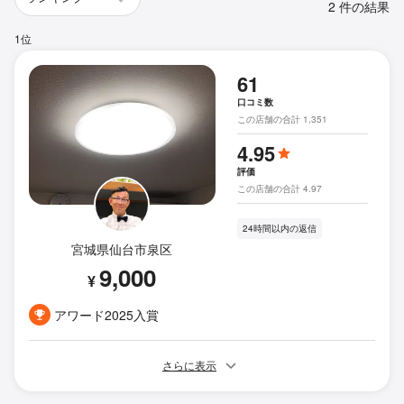
2 件の結果
1位
61
口コミ数
この店舗の合計 1,351
4.95
評価
この店舗の合計 4.97
24時間以内の返信
宮城県仙台市泉区
9,000
¥
アワード2025入賞
さらに表示