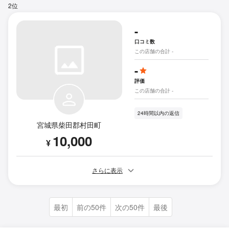
2位
-
口コミ数
この店舗の合計 -
-
評価
この店舗の合計 -
24時間以内の返信
宮城県柴田郡村田町
10,000
¥
さらに表示
最初
前の50件
次の50件
最後