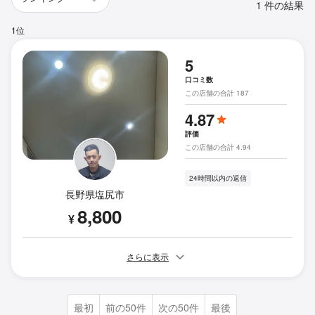
1 件の結果
1位
5
口コミ数
この店舗の合計 187
4.87
評価
この店舗の合計 4.94
24時間以内の返信
長野県塩尻市
8,800
¥
さらに表示
最初
前の50件
次の50件
最後