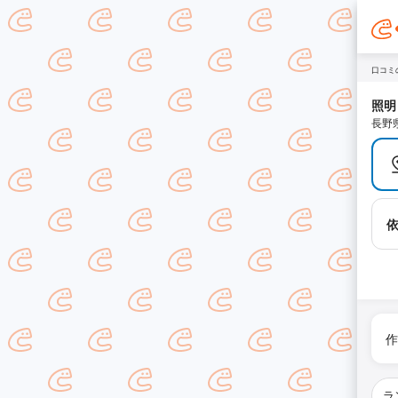
口コミ
照明
長野
作