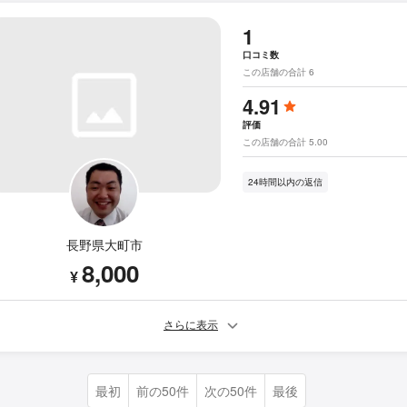
1
口コミ数
この店舗の合計 6
4.91
評価
この店舗の合計 5.00
24時間以内の返信
長野県大町市
8,000
¥
さらに表示
最初
前の50件
次の50件
最後