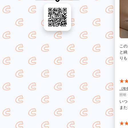
この
と綺
りも
たし
《年
照明
いつ
また