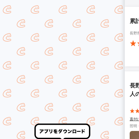
累
長野
長
人
直付
照明