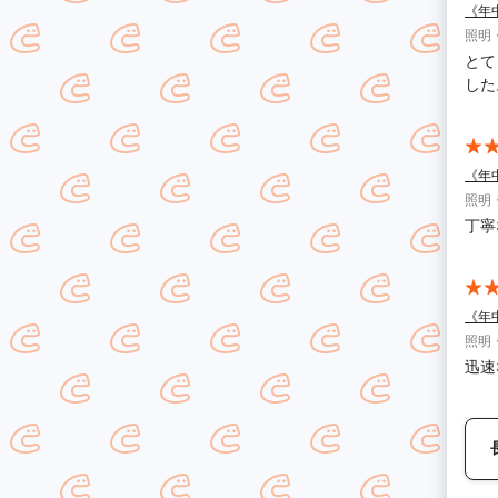
《年
照明
とて
した
《年
照明
丁寧
《年
照明
迅速