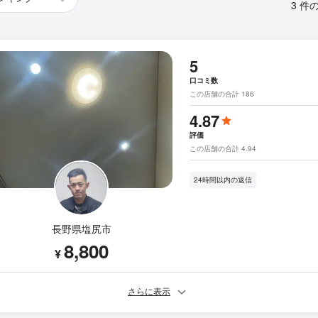
3 件
5
口コミ数
この店舗の合計 186
4.87
評価
この店舗の合計 4.94
24時間以内の返信
長野県塩尻市
8,800
¥
さらに表示