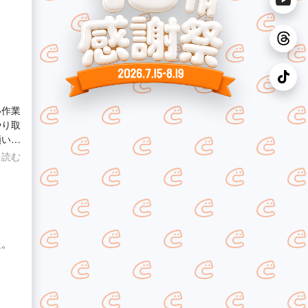
い作業
やり取
願いい
を読む
た。