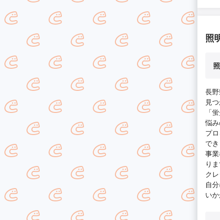
照
照
長野
見つ
「蛍
悩み
プロ
でき
事業
りま
クレ
自分
いか