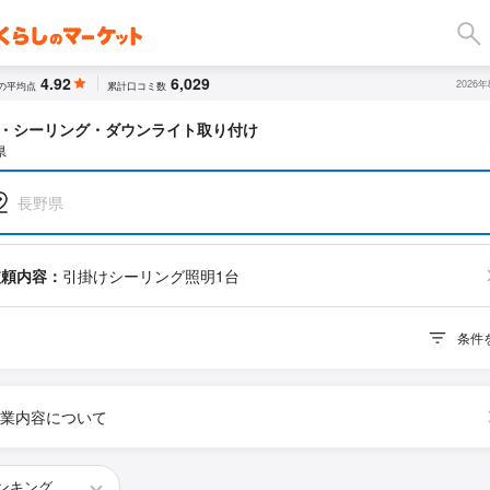
4.92
6,029
2026
の平均点
累計口コミ数
・シーリング・ダウンライト取り付け
県
長野県
依頼内容：
引掛けシーリング照明1台
条件
業内容について