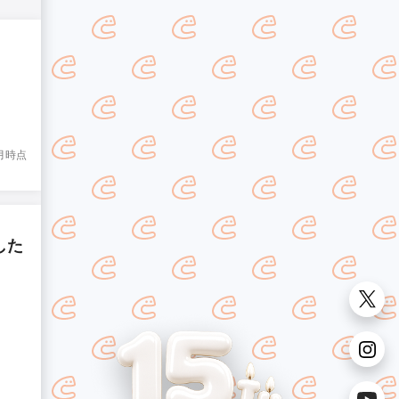
8月時点
した