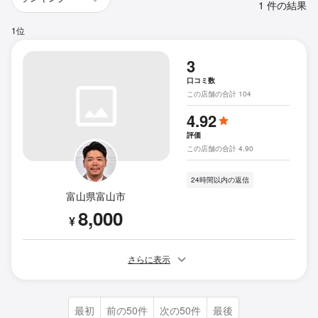
1 件の結果
1位
3
口コミ数
この店舗の合計 104
4.92
評価
この店舗の合計 4.90
24時間以内の返信
富山県富山市
8,000
¥
さらに表示
最初
前の50件
次の50件
最後